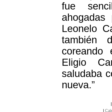
fue senci
ahogadas 
Leonelo Ca
también 
coreando e
Eligio Ca
saludaba c
nueva.”
|
Cal