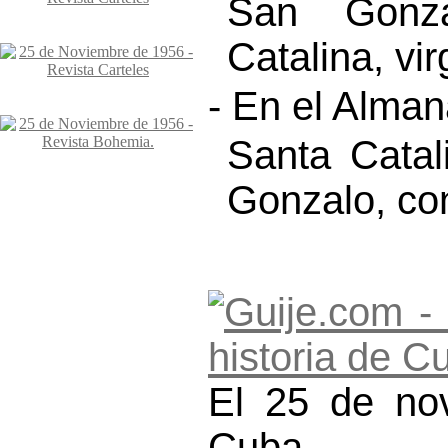
San Gonza
Catalina, vir
- En el Alma
Santa Catal
Gonzalo, co
El 25 de nov
Cuba