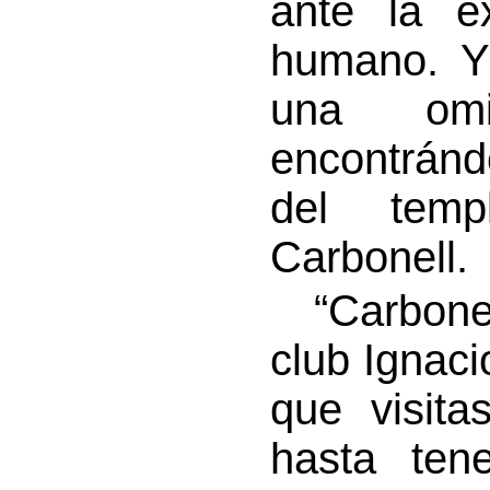
ante la e
humano. Y
una omi
encontrán
del temp
Carbonell.
“Carbonell
club Ignaci
que visit
hasta ten