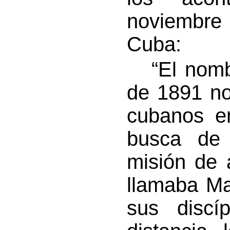
noviembre 
Cuba:
“El nombr
de 1891 no
cubanos em
busca de 
misión de 
llamaba Ma
sus discí