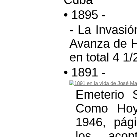
• 1895 -
- La Invasi
Avanza de H
en total 4 1/
• 1891 -
Emeterio 
Como Hoy”
1946, pág
los acon