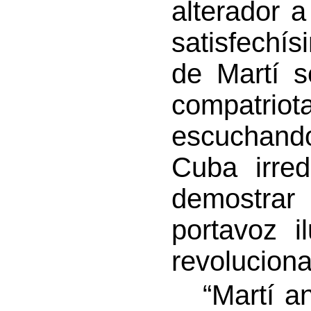
alterador a
satisfechí
de Martí s
compatr
escuchando
Cuba irred
demostrar
portavoz i
revolucion
“Martí anu