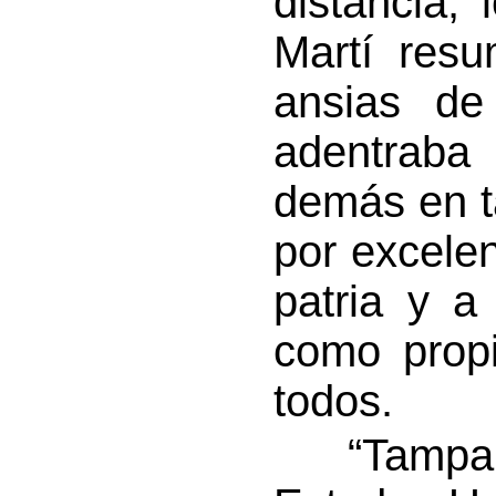
distancia, 
Martí resu
ansias d
adentraba
demás en ta
por excelen
patria y a
como propi
todos.
“Tampa, l