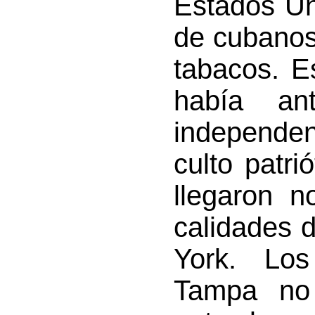
Estados Un
de cubanos
tabacos. E
había an
independen
culto patri
llegaron no
calidades 
York. Lo
Tampa no 