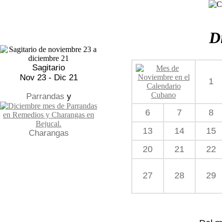
D
Sagitario
Nov 23 - Dic 21
1
Parrandas
y
6
7
8
13
14
15
Charangas
20
21
22
27
28
29