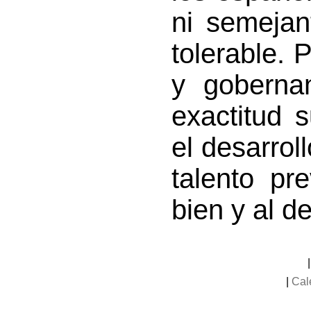
ni semejan
tolerable.
y goberna
exactitud 
el desarroll
talento pr
bien y al d
|
Cal