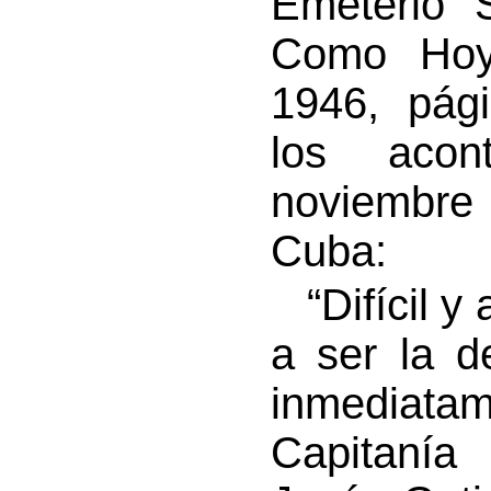
Emeterio 
Como Hoy”
1946, pág
los acon
noviembre 
Cuba:
“Difícil y 
a ser la d
inmediatam
Capitanía