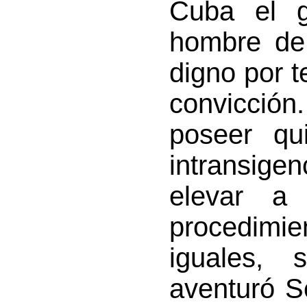
Cuba el g
hombre de c
digno por t
convicción
poseer qu
intransig
elevar a 
procedim
iguales,
aventuró S