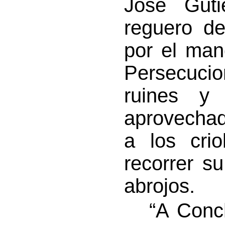
José Gut
reguero d
por el man
Persecuci
ruines y s
aprovechad
a los cri
recorrer s
abrojos.
“A Concha