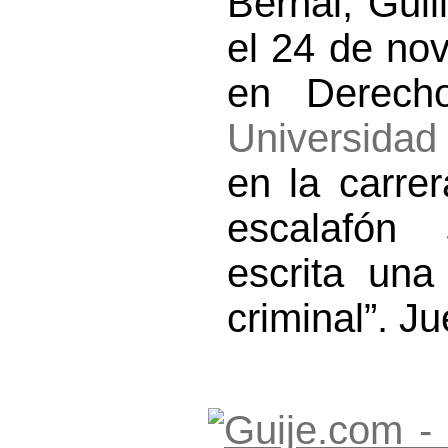
Bernal, Gui
el 24 de no
en Derecho
Universida
en la carre
escalafón 
escrita una
criminal”. J