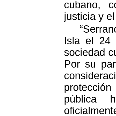
cubano, c
justicia y e
“Serrano 
Isla el 24
sociedad c
Por su par
consideraci
protección
pública 
oficialme