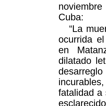
noviembre 
Cuba:
“La muerte
ocurrida e
en Matanz
dilatado l
desarreglo
incurable
fatalidad a 
esclarecid