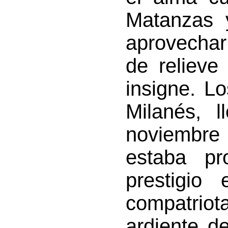
Matanzas 
aprovechar 
de relieve
insigne. L
Milanés, 
noviembr
estaba pr
prestigio
compatrio
ardiente d