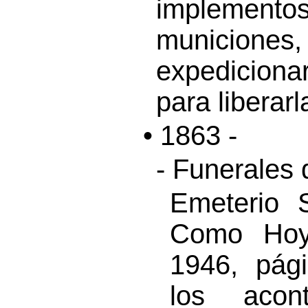
implement
municion
expedicionar
para liberarl
• 1863 -
- Funerales
Emeterio 
Como Hoy”
1946, pág
los acon