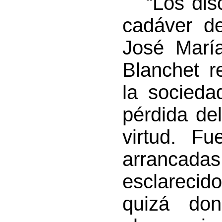
“Los discu
cadáver de
José María
Blanchet r
la socieda
pérdida del
virtud. Fu
arrancadas
esclareci
quizá do