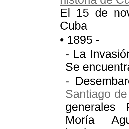
El 15 de nov
Cuba
• 1895 -
- La Invasi
Se encuentra
- Desembarc
Santiago d
generales 
Moría Ag