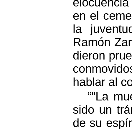
elocuencia 
en el ceme
la juventu
Ramón Zamb
dieron pru
conmovidos
hablar al c
“"La muert
sido un trá
de su espír