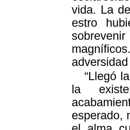
vida. La d
estro hub
sobrevenir
magníficos
adversidad 
“Llegó la 
la exist
acabamien
esperado, 
el alma cu