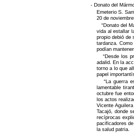
- Donato del Márm
Emeterio S. Sant
20 de noviembre 
“Donato del Márm
vida al estallar
propio debió de 
tardanza. Como 
podían mantenerl
“Desde los prim
adalid. En la ac
torno a lo que al
papel importantí
“La guerra est
lamentable tira
octubre fue ent
los actos realiz
Vicente Aguiler
Tacajó, donde s
recíprocas expli
pacificadores de
la salud patria.