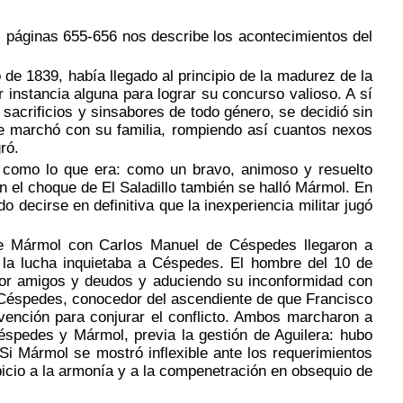
, páginas 655-656 nos describe los acontecimientos del
e 1839, había llegado al principio de la madurez de la
 instancia alguna para lograr su concurso valioso. A sí
e sacrificios y sinsabores de todo género, se decidió sin
e marchó con su familia, rompiendo así cuantos nexos
ró.
como lo que era: como un bravo, animoso y resuelto
n el choque de El Saladillo también se halló Mármol. En
do decirse en definitiva que la inexperiencia militar jugó
e Mármol con Carlos Manuel de Céspedes llegaron a
e la lucha inquietaba a Céspedes. El hombre del 10 de
 por amigos y deudos y aduciendo su inconformidad con
. Céspedes, conocedor del ascendiente de que Francisco
vención para conjurar el conflicto. Ambos marcharon a
éspedes y Mármol, previa la gestión de Aguilera: hubo
 Si Mármol se mostró inflexible ante los requerimientos
icio a la armonía y a la compenetración en obsequio de