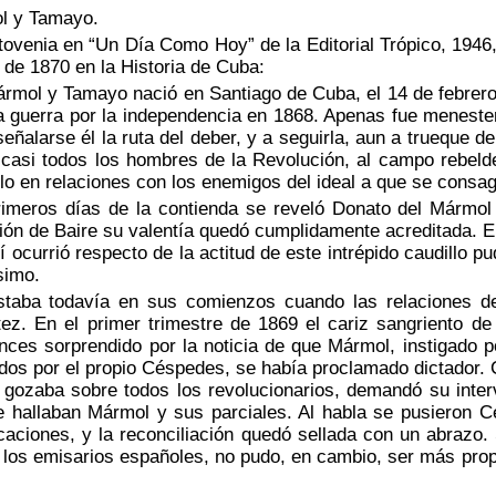
ol y Tamayo.
ovenia en “Un Día Como Hoy” de la Editorial Trópico, 1946
de 1870 en la Historia de Cuba:
ol y Tamayo nació en Santiago de Cuba, el 14 de febrero d
 la guerra por la independencia en 1868. Apenas fue menester
señalarse él la ruta del deber, y a seguirla, aun a trueque d
casi todos los hombres de la Revolución, al campo rebeld
o en relaciones con los enemigos del ideal a que se consag
eros días de la contienda se reveló Donato del Mármol 
ción de Baire su valentía quedó cumplidamente acreditada. E
lí ocurrió respecto de la actitud de este intrépido caudillo pu
simo.
aba todavía en sus comienzos cuando las relaciones d
ntez. En el primer trimestre de 1869 el cariz sangriento d
onces sorprendido por la noticia de que Mármol, instigado
ados por el propio Céspedes, se había proclamado dictador
a gozaba sobre todos los revolucionarios, demandó su inter
e hallaban Mármol y sus parciales. Al habla se pusieron C
caciones, y la reconciliación quedó sellada con un abrazo.
 los emisarios españoles, no pudo, en cambio, ser más prop