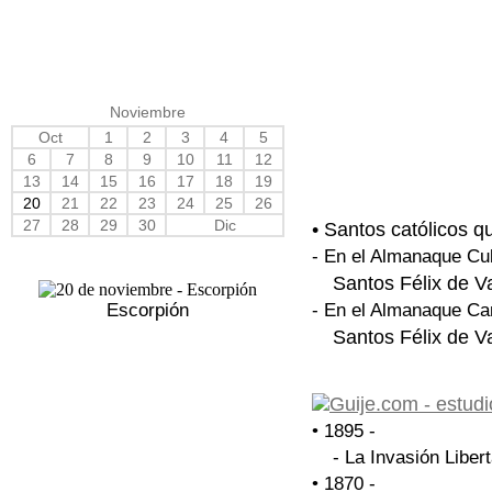
Noviembre
Oct
1
2
3
4
5
6
7
8
9
10
11
12
13
14
15
16
17
18
19
20
21
22
23
24
25
26
27
28
29
30
Dic
• Santos católicos q
- En el Almanaque Cu
Santos Félix de Va
Escorpión
- En el Almanaque Ca
Santos Félix de Va
• 1895 -
- La Invasión Libe
• 1870 -