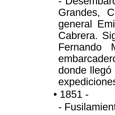
- Desembarc
Grandes, C
general Emi
Cabrera. Si
Fernando 
embarcade
donde llegó 
expedicione
• 1851 -
- Fusilamie