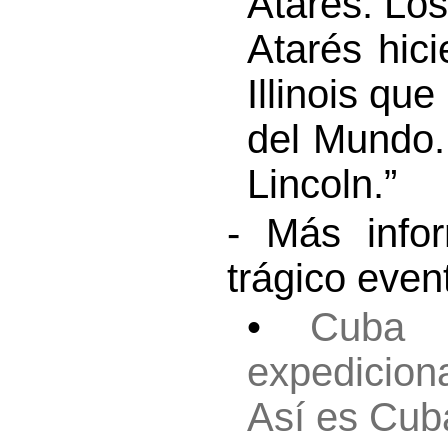
Atarés. Los
Atarés hic
Illinois qu
del Mundo.
Lincoln.”
- Más infor
trágico even
•
Cuba 
expedicion
Así es Cub