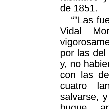
de 1851.
“"Las fuer
Vidal Mo
vigorosame
por las de
y, no habi
con las d
cuatro l
salvarse, 
buque am