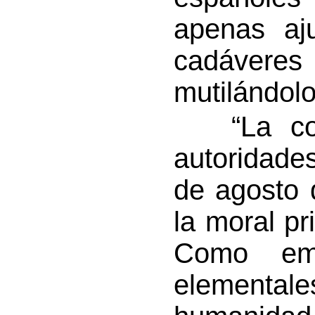
apenas aju
cadáveres
mutilándol
“La cond
autoridade
de agosto 
la moral pr
Como emp
element