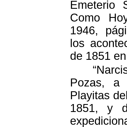
Emeterio 
Como Hoy”
1946, pág
los aconte
de 1851 en 
“Narciso
Pozas, a
Playitas de
1851, y d
expedici