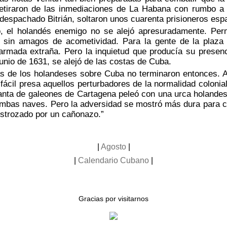
retiraron de las inmediaciones de La Habana con rumbo 
despachado Bitrián, soltaron unos cuarenta prisioneros es
el holandés enemigo no se alejó apresuradamente. Perm
sin amagos de acometividad. Para la gente de la plaza e
armada extraña. Pero la inquietud que producía su presencia
junio de 1631, se alejó de las costas de Cuba.
e los holandeses sobre Cuba no terminaron entonces. Au
a fácil presa aquellos perturbadores de la normalidad colon
anta de galeones de Cartagena peleó con una urca holandesa
bas naves. Pero la adversidad se mostró más dura para con
estrozado por un cañonazo.”
|
Agosto
|
|
Calendario Cubano
|
Gracias por visitarnos