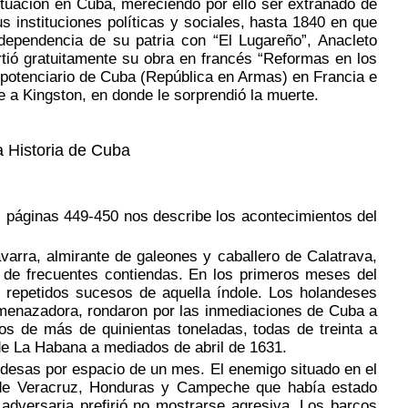
situación en Cuba, mereciendo por ello ser extrañado de
 instituciones políticas y sociales, hasta 1840 en que
dependencia de su patria con “El Lugareño”, Anacleto
tió gratuitamente su obra en francés “Reformas en los
nipotenciario de Cuba (República en Armas) en Francia e
e a Kingston, en donde le sorprendió la muerte.
a Historia de Cuba
, páginas 449-450 nos describe los acontecimientos del
arra, almirante de galeones y caballero de Calatrava,
o de frecuentes contiendas. En los primeros meses del
on repetidos sucesos de aquella índole. Los holandeses
 amenazadora, rondaron por las inmediaciones de Cuba a
s de más de quinientas toneladas, todas de treinta a
de La Habana a mediados de abril de 1631.
desas por espacio de un mes. El enemigo situado en el
 de Veracruz, Honduras y Campeche que había estado
adversaria prefirió no mostrarse agresiva. Los barcos