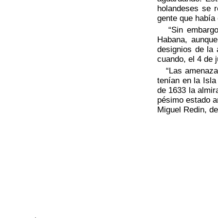
holandeses se 
gente que había 
“Sin embargo, 
Habana, aunque 
designios de la 
cuando, el 4 de 
“Las amenazas d
tenían en la Isl
de 1633 la almir
pésimo estado am
Miguel Redin, d