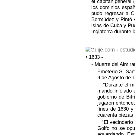
el capitán general 
los dominios españ
pudo regresar a Cu
Bermúdez y Pintó y
islas de Cuba y Pue
Inglaterra durante 
• 1633 -
- Muerte del Almira
Emeterio S. Sant
9 de Agosto de 1
“Durante el man
mando iniciado 
gobierno de Bitr
jugaron entonces
fines de 1630 y
cuarenta piezas 
“El vecindario 
Golfo no se opu
aguardando. Est