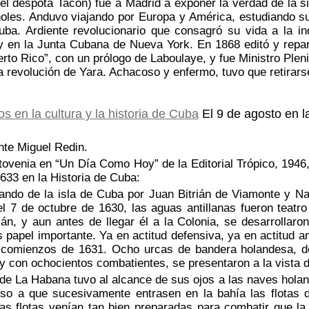
(el déspota Tacón) fue a Madrid a exponer la verdad de la 
oles. Anduvo viajando por Europa y América, estudiando sus
ba. Ardiente revolucionario que consagró su vida a la in
 en la Junta Cubana de Nueva York. En 1868 editó y repar
rto Rico”, con un prólogo de Laboulaye, y fue Ministro Ple
la revolución de Yara. Achacoso y enfermo, tuvo que retirars
El 9 de agosto en l
nte Miguel Redin.
ovenia en “Un Día Como Hoy” de la Editorial Trópico, 1946
633 en la Historia de Cuba:
do de la isla de Cuba por Juan Bitrián de Viamonte y Nav
el 7 de octubre de 1630, las aguas antillanas fueron teatr
ián, y aun antes de llegar él a la Colonia, se desarrollar
 papel importante. Ya en actitud defensiva, ya en actitud
 comienzos de 1631. Ocho urcas de bandera holandesa, do
y con ochocientos combatientes, se presentaron a la vista 
de La Habana tuvo al alcance de sus ojos a las naves holan
so a que sucesivamente entrasen en la bahía las flotas
as flotas venían tan bien preparadas para combatir que la 