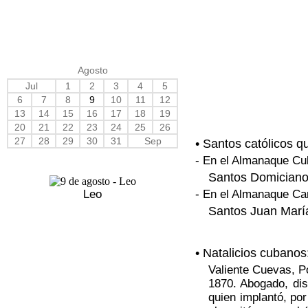
Agosto
Jul
1
2
3
4
5
6
7
8
9
10
11
12
13
14
15
16
17
18
19
20
21
22
23
24
25
26
27
28
29
30
31
Sep
• Santos católicos q
- En el Almanaque Cu
Santos Domiciano 
Leo
- En el Almanaque Ca
Santos Juan María
• Natalicios cubanos
Valiente Cuevas, Po
1870. Abogado, di
quien implantó, po