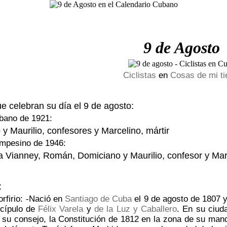
9 de Agosto
Ciclistas
en
Cosas de mi ti
ue celebran su día el 9 de agosto:
bano de 1921:
y Maurilio, confesores y Marcelino, mártir
mpesino de 1946:
 Vianney, Román, Domiciano y Maurilio, confesor y Marc
:
rfirio: -Nació en
Santiago de Cuba
el 9 de agosto de 1807 y
scípulo de
Félix Varela
y
de la Luz y Caballero
. En su ciud
r su consejo, la Constitución de 1812 en la zona de su man