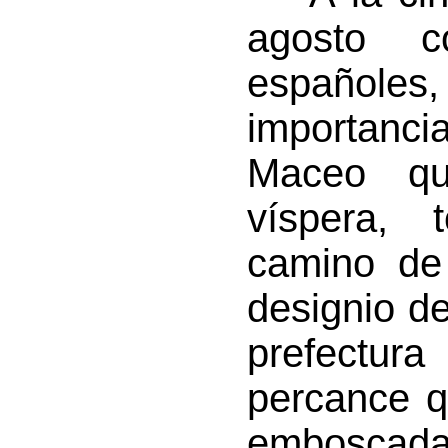
agosto c
españole
importanci
Maceo qu
víspera,
camino de 
designio de
prefectura
percance q
emboscada