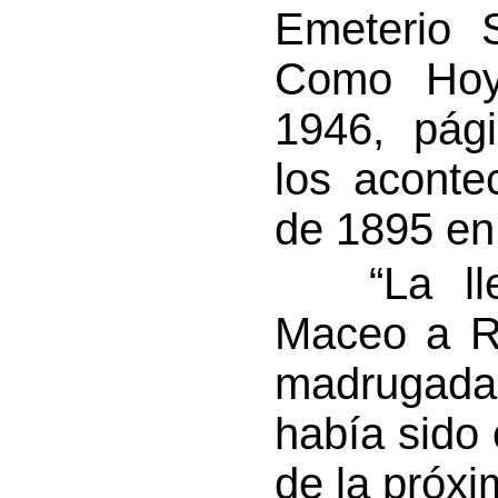
Emeterio 
Como Hoy”
1946, pág
los aconte
de 1895 en 
“La lleg
Maceo a R
madrugada 
había sido 
de la próx