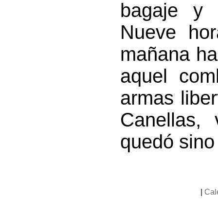
bagaje y 
Nueve hor
mañana has
aquel comb
armas liber
Canellas, 
quedó sino 
|
Cal