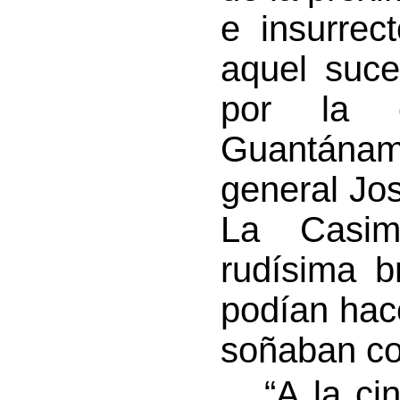
e insurrec
aquel suce
por la c
Guantánamo
general Jo
La Casim
rudísima b
podían hac
soñaban con
“A la cin