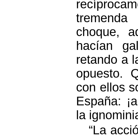
recíprocam
tremenda 
choque, aq
hacían ga
retando a 
opuesto. Q
con ellos s
España: ¡a
la ignomini
“La acción