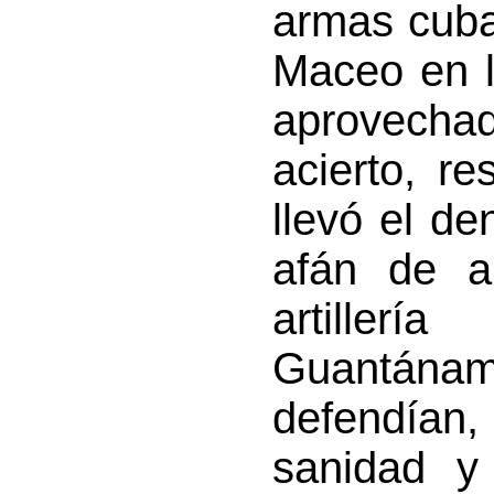
armas cuba
Maceo en l
aprovecha
acierto, re
llevó el d
afán de a
artille
Guantánam
defendían,
sanidad y