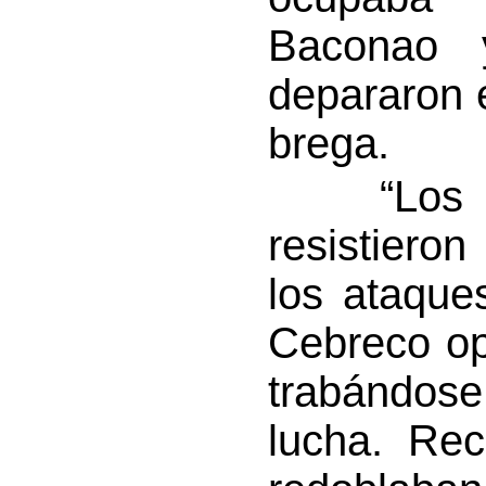
Baconao 
depararon e
brega.
“Los esp
resistiero
los ataque
Cebreco op
trabándose
lucha. Re