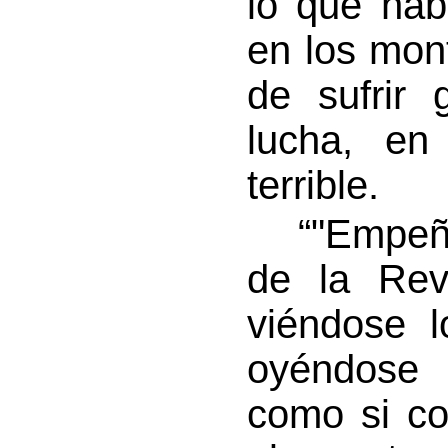
lo que hab
en los mon
de sufrir
lucha, en
terrible.
“"Empeñada
de la Revo
viéndose l
oyéndose 
como si co