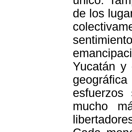
único. Tam
de los lug
colectiva
sentimiento
emancipaci
Yucatán y 
geográfica
esfuerzos 
mucho más
libertadore