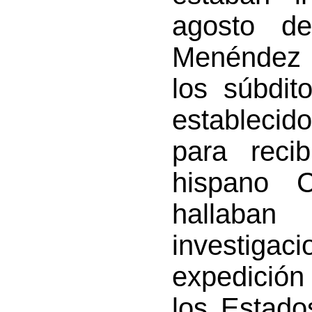
agosto de
Menéndez 
los súbdit
establecid
para reci
hispano C
hallaban
investig
expedición
los Estado