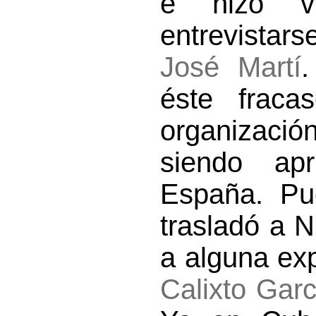
e hizo vi
entrevistar
José Martí
.
éste frac
organizació
siendo ap
España. Pu
trasladó a 
a alguna exp
Calixto Garc