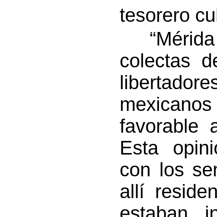
tesorero c
“Mérida d
colectas d
libertadore
mexicanos
favorable 
Esta opini
con los se
allí resid
estaban i