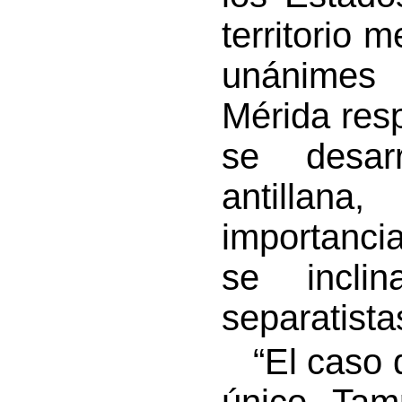
territorio 
unánimes 
Mérida resp
se desar
antillan
importanci
se incli
separatista
“El caso d