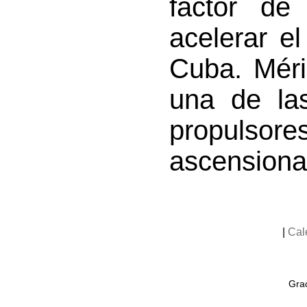
factor de 
acelerar e
Cuba. Méri
una de las
propulso
ascensional
|
Cal
Grac