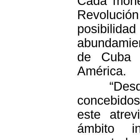
Cada mone
Revolució
posibilidad
abundamien
de Cuba 
América.
“Desde 
concebido
este atrev
ámbito in