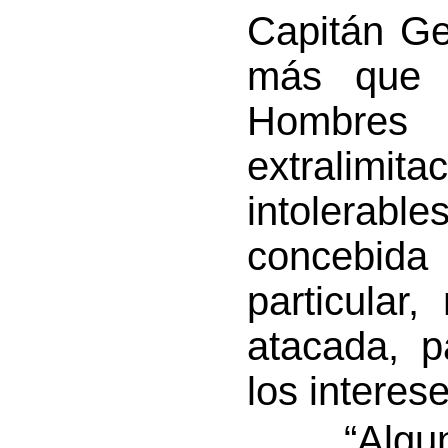
Capitán Ge
más que e
Hombres 
extralim
intolerabl
concebid
particular
atacada, p
los intere
“Algunos