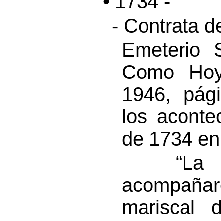
• 1734 -
- Contrata d
Emeterio 
Como Hoy”
1946, pág
los aconte
de 1734 en 
“La codi
acompañaro
mariscal 