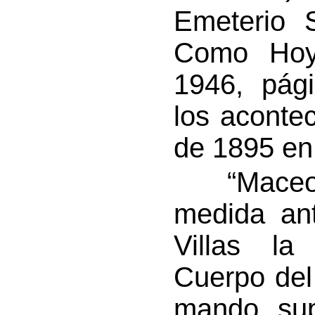
Emeterio 
Como Hoy”
1946, pág
los aconte
de 1895 en 
“Maceo c
medida ant
Villas la
Cuerpo del 
mando supe