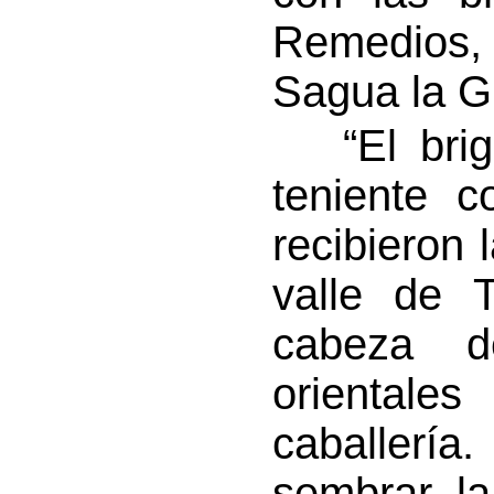
Remedios,
Sagua la G
“El briga
teniente 
recibieron 
valle de T
cabeza d
orientale
caballería
sembrar l