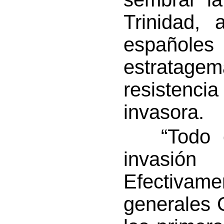
Trinidad, 
español
estratage
resistenc
invasora.
“Todo est
invasión 
Efectiva
generales 