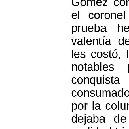
Gómez con
el coronel
prueba h
valentía d
les costó,
notables
conquist
consumado.
por la col
dejaba de