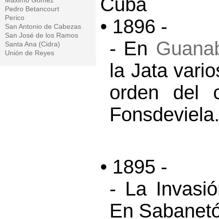
Cuba
Máximo Gómez
Pedro Betancourt
Perico
• 1896 -
San Antonio de Cabezas
San José de los Ramos
- En
Guana
Santa Ana (Cidra)
Unión de Reyes
la Jata vari
orden del c
Fonsdeviela
• 1895 -
- La Invasi
En Sabanetón