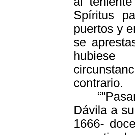
al tenient
Spíritus p
puertos y e
se apresta
hubiese 
circunstanc
contrario.
“"Pasaron
Dávila a s
1666- doce