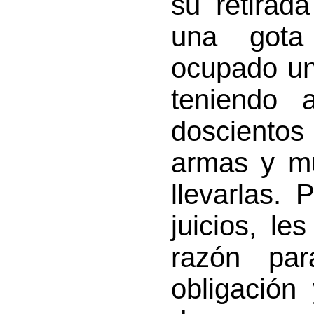
su retirad
una gota
ocupado un
teniendo 
doscient
armas y m
llevarlas.
juicios, le
razón pa
obligación