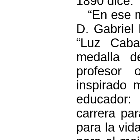
1890 dice:
“En ese mi
D. Gabriel 
“Luz Cabal
medalla d
profesor
inspirado 
educador:
carrera par
para la vida