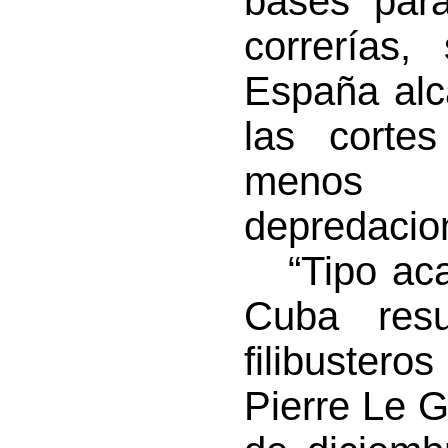
bases par
correrías,
España alc
las corte
menos d
depredacio
“Tipo acab
Cuba resu
filibustero
Pierre Le G