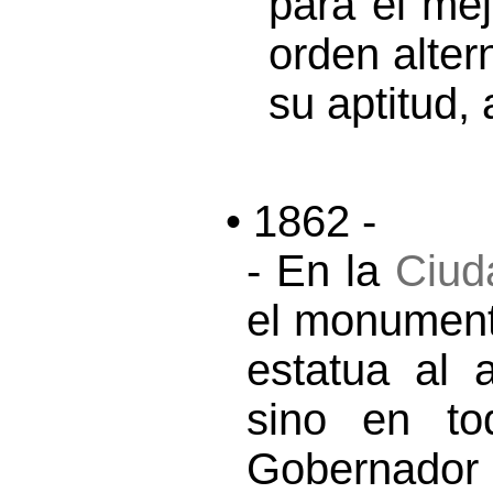
para el me
orden alter
su aptitud,
• 1862 -
- En la
Ciud
el monumento
estatua al 
sino en t
Gobernador