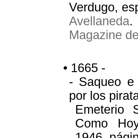
Verdugo, e
Avellaneda
.
Magazine de
• 1665 -
- Saqueo e
por los pirat
Emeterio 
Como Hoy”
1946, pági