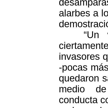
desampara
alarbes a l
demostració
“Un verd
ciertamen
invasores q
-pocas más 
quedaron s
medio de
conducta c