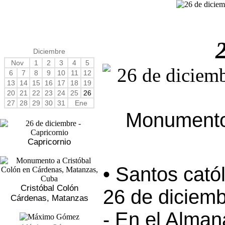
Diciembre
Nov
1
2
3
4
5
6
7
8
9
10
11
12
13
14
15
16
17
18
19
20
21
22
23
24
25
26
27
28
29
30
31
Ene
Monumento
Capricornio
• Santos cató
Cristóbal Colón
26 de diciemb
Cárdenas, Matanzas
- En el Alma