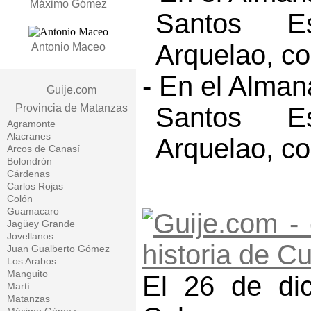
Máximo Gómez
Santos Es
Arquelao, co
Antonio Maceo
- En el Alma
Guije.com
Provincia de Matanzas
Santos Es
Agramonte
Alacranes
Arquelao, co
Arcos de Canasí
Bolondrón
Cárdenas
Carlos Rojas
Colón
Guamacaro
Jagüey Grande
Jovellanos
Juan Gualberto Gómez
Los Arabos
Manguito
El 26 de dic
Martí
Matanzas