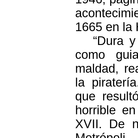
acontecimi
1665 en la 
“Dura y a
como gui
maldad, re
la pirater
que result
horrible e
XVII. De n
Metrópol