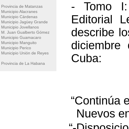
- Tomo I:
Provincia de Matanzas
Municipio Alacranes
Editorial 
Municipio Cárdenas
Municipio Jagüey Grande
Municipio Jovellanos
describe l
M. Juan Gualberto Gómez
Municipio Guamacaro
diciembre 
Municipio Manguito
Municipio Perico
Municipio Unión de Reyes
Cuba:
Provincia de La Habana
“Continúa e
Nuevos en
“-Disposici