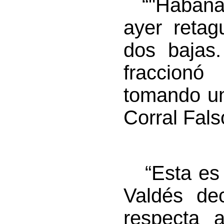
“"Habana 3
ayer retag
dos bajas
fraccion
tomando un
Corral Fal
“Esta es l
Valdés de
respecta 