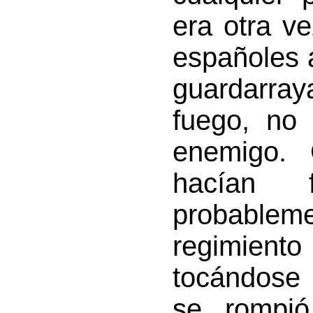
era otra v
españoles 
guardarra
fuego, no 
enemigo. 
hacían 
probable
regimiento
tocándose 
se rompió