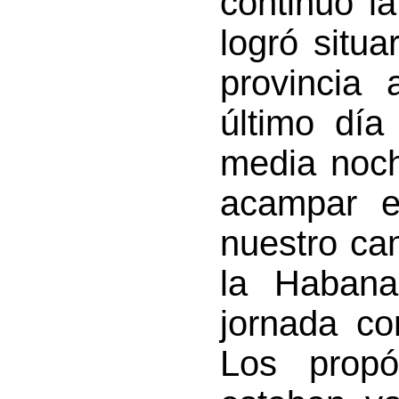
continuó l
logró situa
provincia 
último día
media noch
acampar en
nuestro ca
la Haban
jornada cor
Los propó