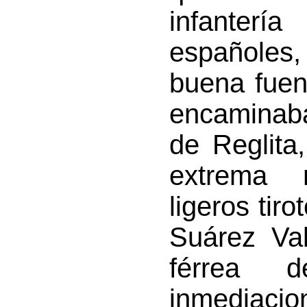
infanter
españoles
buena fuen
encaminab
de Reglita
extrema 
ligeros tir
Suárez Val
férrea d
inmediaci