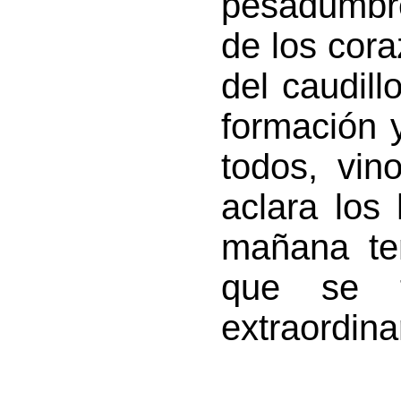
pesadumbr
de los cor
del caudill
formación y
todos, vin
aclara los
mañana tem
que se t
extraordina