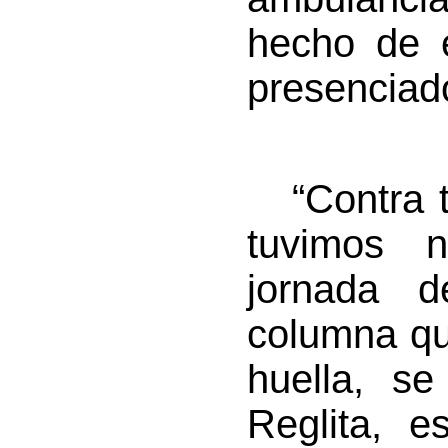
hecho de 
presenciad
“Contra to
tuvimos 
jornada 
columna qu
huella, s
Reglita, e