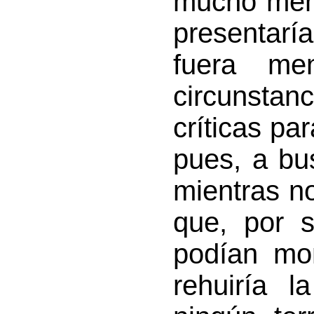
mucho meno
presentar
fuera me
circunsta
críticas par
pues, a bu
mientras no
que, por 
podían mon
rehuiría l