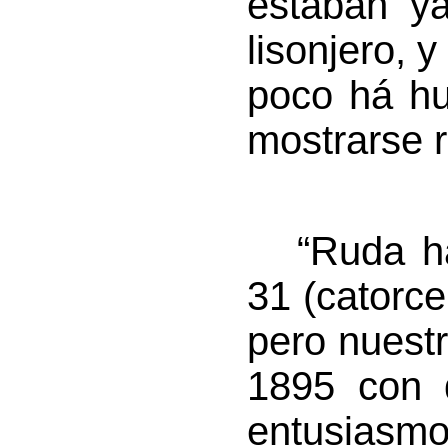
estaban y
lisonjero, y
poco há hu
mostrarse r
“Ruda habí
31 (catorce
pero nuestr
1895 con d
entusia