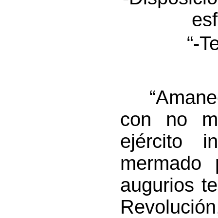
es
“-T
“Amaneció
con no mu
ejército 
mermado p
augurios t
Revolució