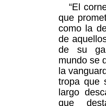
“El cornet
que promet
como la del
de aquellos
de su gal
mundo se di
la vanguard
tropa que 
largo des
que dest