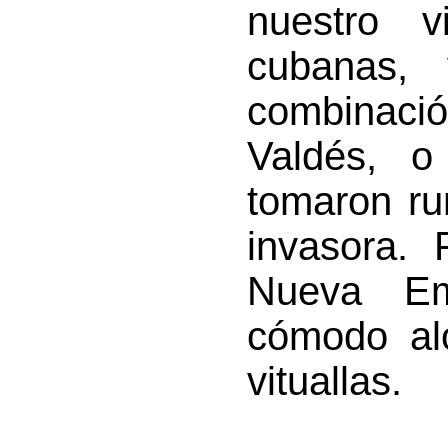
nuestro v
cubanas,
combinaci
Valdés, o
tomaron ru
invasora. 
Nueva Em
cómodo al
vituallas.