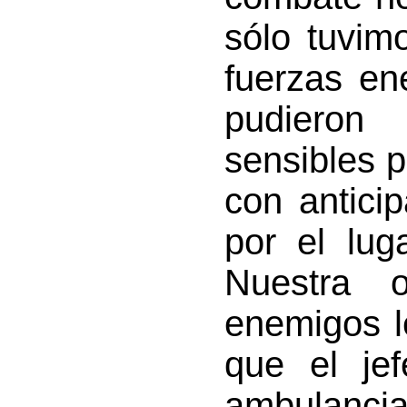
sólo tuvim
fuerzas en
pudieron
sensibles p
con anticip
por el lug
Nuestra 
enemigos l
que el jef
ambulancia