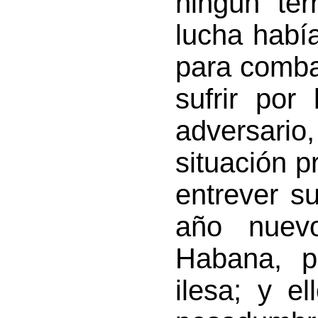
ningún ter
lucha habí
para comba
sufrir por
adversario
situación p
entrever s
año nuev
Habana, p
ilesa; y e