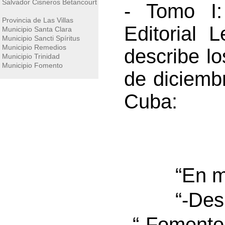
Salvador Cisneros Betancourt
- Tomo I:
Provincia de Las Villas
Editorial 
Municipio Santa Clara
Municipio Sancti Spíritus
Municipio Remedios
describe lo
Municipio Trinidad
Municipio Fomento
de diciemb
Cuba:
“En m
“-Des
“-Fomento