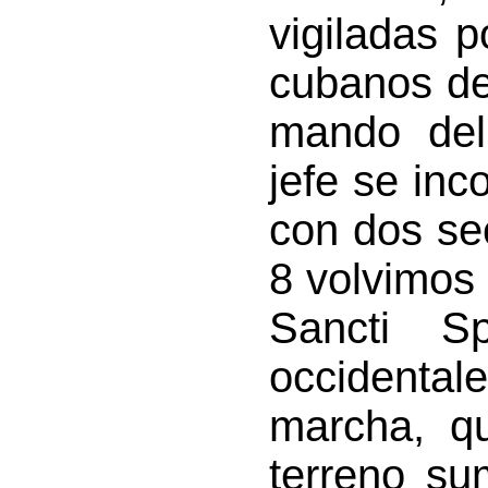
vigiladas 
cubanos de
mando del
jefe se inc
con dos sec
8 volvimos
Sancti Sp
occidental
marcha, qu
terreno su