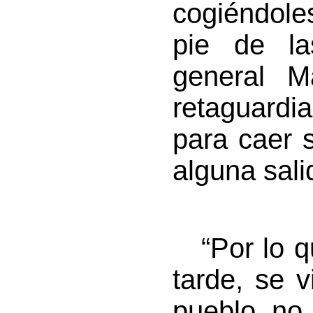
cogiéndole
pie de la
general M
retaguardia
para caer s
alguna sali
“Por lo qu
tarde, se 
pueblo no 