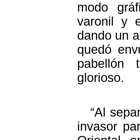
modo gráf
varonil y 
dando un a
quedó envu
pabellón 
glorioso.
“Al separa
invasor pa