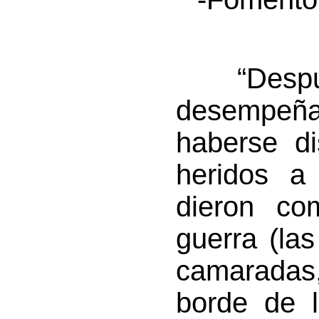
“Después
desempeña
haberse di
heridos a 
dieron co
guerra (la
camaradas,
borde de 