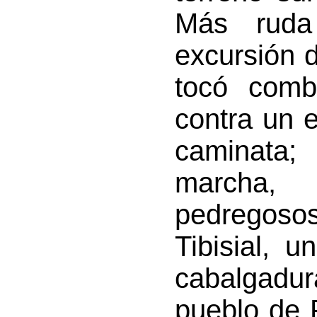
Más ruda
excursión d
tocó comb
contra un 
caminata;
marcha,
pedregosos
Tibisial, u
cabalgadur
pueblo de 