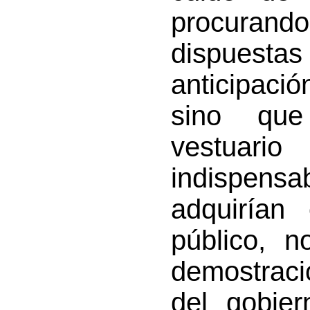
procurand
dispuest
anticipaci
sino que
vestuario
indispens
adquirían
público, 
demostraci
del gobier