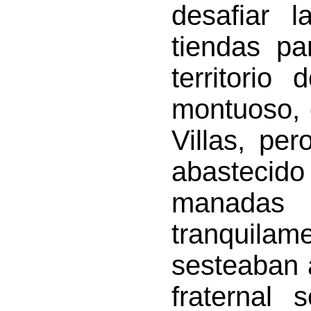
desafiar l
tiendas pa
territorio
montuoso, 
Villas, pe
abasteci
manada
tranquilam
sesteaban a
fraternal 