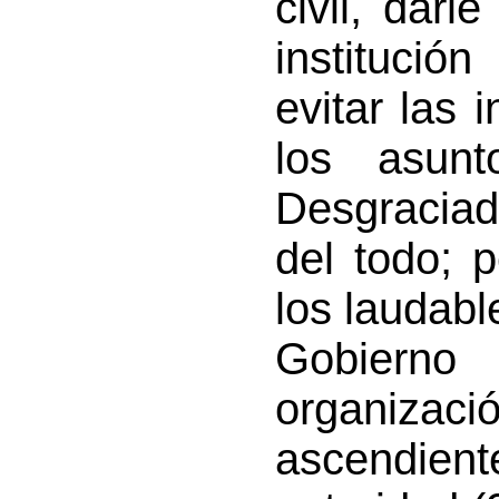
civil, darl
institució
evitar las 
los asun
Desgraciad
del todo; 
los laudabl
Gobiern
organiza
ascendien