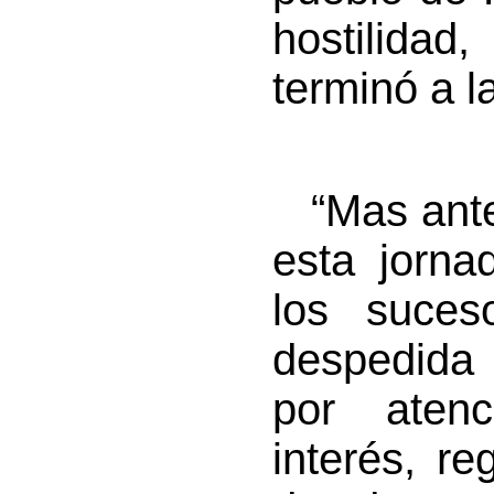
hostilida
terminó a l
“Mas antes
esta jorna
los suces
despedida 
por atenc
interés, r