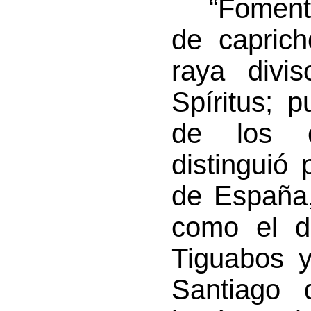
“Fomento 
de caprich
raya divis
Spíritus; p
de los c
distinguió
de España, 
como el d
Tiguabos y
Santiago