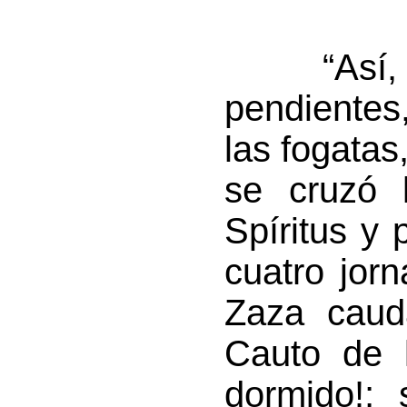
“Así, a
pendientes
las fogatas,
se cruzó 
Spíritus y
cuatro jor
Zaza caud
Cauto de l
dormido!;