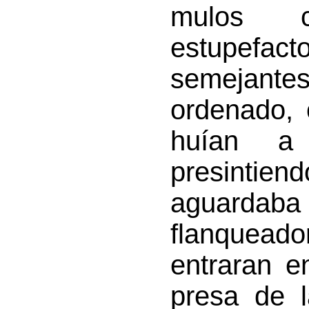
mulos c
estupefact
semejan
ordenado, 
huían a
presinti
aguarda
flanquea
entraran e
presa de l