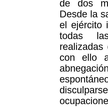
de dos m
Desde la s
el ejército
todas la
realizadas
con ello 
abnegació
espontán
disculpa
ocupacione