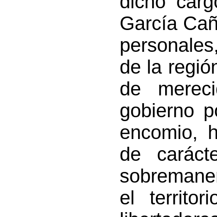
dicho cargo
García Cañ
personales,
de la regió
de mereci
gobierno p
encomio, h
de caráct
sobremaner
el territo