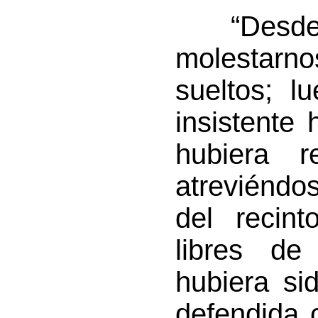
“Desde l
molestarn
sueltos; l
insistente 
hubiera r
atreviéndo
del recint
libres de 
hubiera si
defendida 