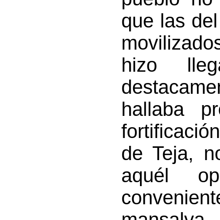
que las del
movilizado
hizo ll
destacame
hallaba p
fortificaci
de Teja, n
aquél op
convenien
mansalva, 