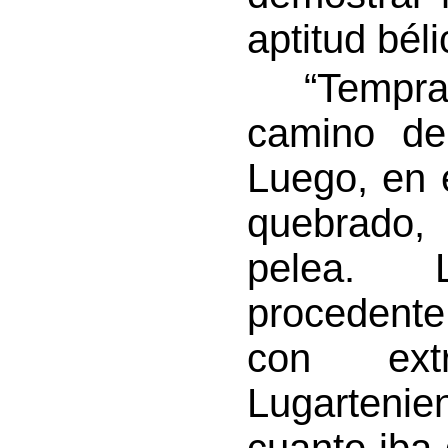
aptitud béli
“Temprano
camino de
Luego, en 
quebrado,
pelea. 
procedente
con extr
Lugarteni