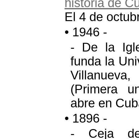
El 4 de octub
• 1946 -
- De la Igl
funda la Un
Villanueva,
(Primera u
abre en Cub
• 1896 -
- Ceja del