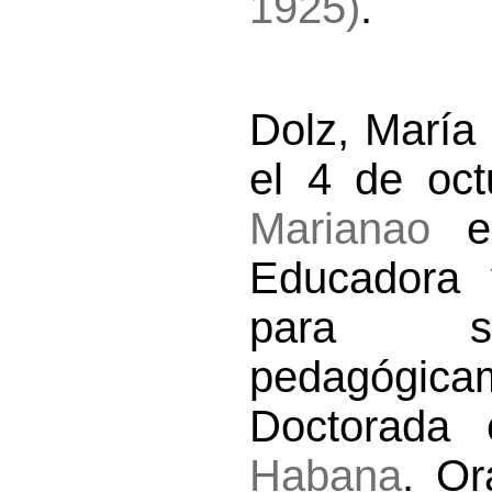
1925)
.
Dolz, María
el 4 de oct
Marianao
el
Educadora 
para señ
pedagógic
Doctorada
Habana
. Or