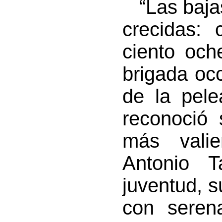
“Las bajas
crecidas:
ciento och
brigada occ
de la pel
reconoció 
más valie
Antonio T
juventud, 
con serena