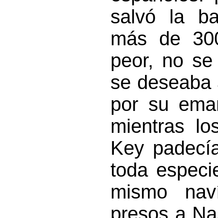
salvó la b
más de 300
peor, no se
se deseaba 
por su eman
mientras lo
Key padecía
toda especi
mismo naví
presos a Na