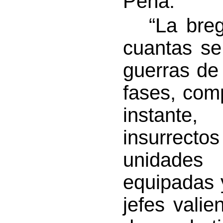
Peña.
“La brega,
cuantas se
guerras de
fases, com
instante
insurrecto
unidades 
equipadas y
jefes vali