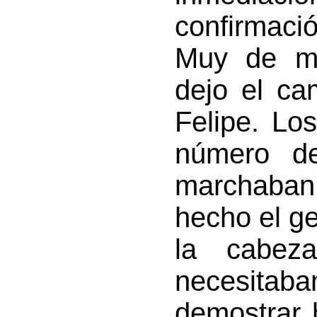
confirmaci
Muy de ma
dejo el c
Felipe. Los
número de
marchaban 
hecho el g
la cabez
necesitab
demostrar 