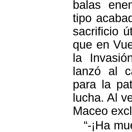
balas enem
tipo acaba
sacrificio ú
que en Vue
la Invasió
lanzó al c
para la pa
lucha. Al 
Maceo exc
“-¡Ha muer