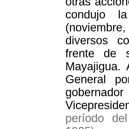
otras accion
condujo la
(noviembr
diversos co
frente de 
Mayajigua. 
General po
gobernado
Vicepreside
período del