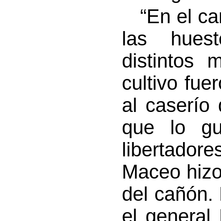
“En el cam
las huest
distintos 
cultivo fue
al caserío
que lo gu
libertador
Maceo hizo
del cañón. 
el general