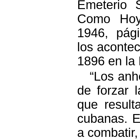
Emeterio 
Como Hoy”
1946, pág
los acontec
1896 en la 
“Los anhel
de forzar 
que result
cubanas. E
a combatir,