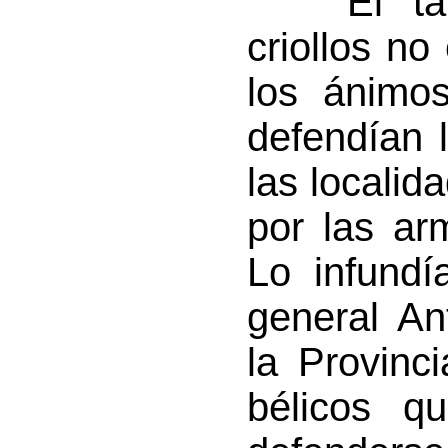
“El tala
criollos n
los ánimo
defendían 
las localid
por las ar
Lo infundí
general An
la Provinc
bélicos q