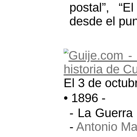
postal”, “E
desde el pun
El 3 de octub
• 1896 -
- La Guerra
-
Antonio M