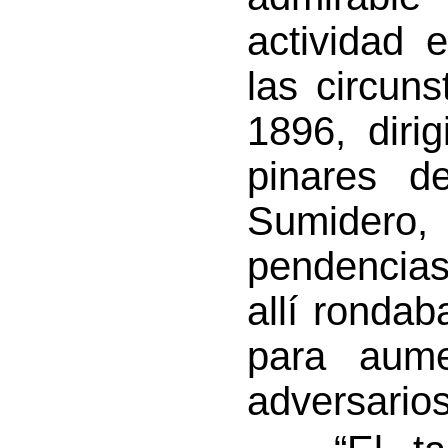
actividad 
las circun
1896, diri
pinares 
Sumider
pendencias 
allí ronda
para aume
adversarios