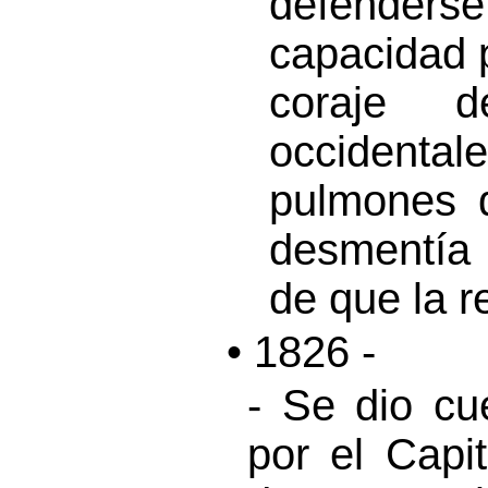
defenders
capacidad p
coraje d
occident
pulmones 
desmentía 
de que la r
• 1826 -
- Se dio cu
por el Capi