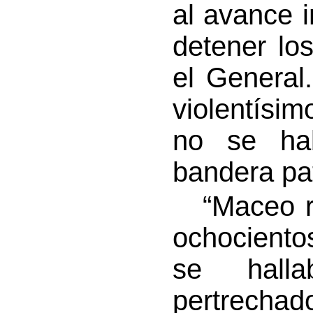
al avance i
detener lo
el General
violentísi
no se hab
bandera pat
“Maceo re
ochociento
se hall
pertrechad