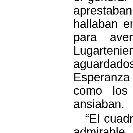
aprestaba
hallaban e
para ave
Lugarten
aguardad
Esperanza
como los 
ansiaban.
“El cuadro
admirable