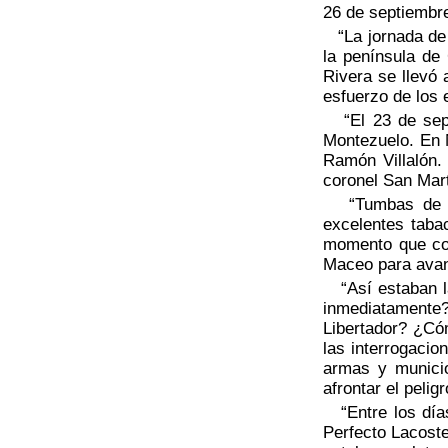
26 de septiembre
“La jornada de A
la península de
Rivera se llevó
esfuerzo de los 
“El 23 de septi
Montezuelo. En 
Ramón Villalón. 
coronel San Mart
“Tumbas de Est
excelentes taba
momento que cor
Maceo para avanz
“Así estaban la
inmediatamente?
Libertador? ¿Có
las interrogacio
armas y munici
afrontar el peligr
“Entre los días
Perfecto Lacost