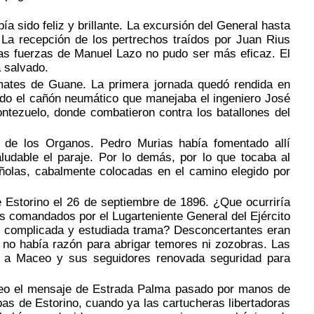
 sido feliz y brillante. La excursión del General hasta
La recepción de los pertrechos traídos por Juan Rius
las fuerzas de Manuel Lazo no pudo ser más eficaz. El
a salvado.
ates de Guane. La primera jornada quedó rendida en
ado el cañón neumático que manejaba el ingeniero José
ontezuelo, donde combatieron contra los batallones del
 de los Organos. Pedro Murias había fomentado allí
ludable el paraje. Por lo demás, por lo que tocaba al
olas, cabalmente colocadas en el camino elegido por
 Estorino el 26 de septiembre de 1896. ¿Que ocurriría
 comandados por el Lugarteniente General del Ejército
an complicada y estudiada trama? Desconcertantes eran
o no había razón para abrigar temores ni zozobras. Las
n a Maceo y sus seguidores renovada seguridad para
aceo el mensaje de Estrada Palma pasado por manos de
s de Estorino, cuando ya las cartucheras libertadoras