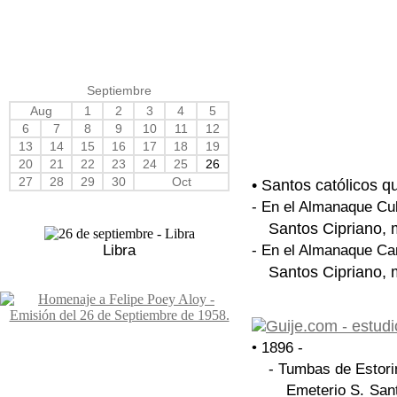
Septiembre
Aug
1
2
3
4
5
6
7
8
9
10
11
12
13
14
15
16
17
18
19
20
21
22
23
24
25
26
27
28
29
30
Oct
• Santos católicos q
- En el Almanaque Cu
Santos Cipriano, m
Libra
- En el Almanaque Ca
Santos Cipriano, m
• 1896 -
- Tumbas de Estori
Emeterio S. Sant