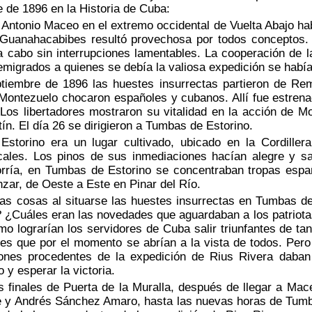
 de 1896 en la Historia de Cuba:
ntonio Maceo en el extremo occidental de Vuelta Abajo había
 Guanahacabibes resultó provechosa por todos conceptos. 
 a cabo sin interrupciones lamentables. La cooperación de 
emigrados a quienes se debía la valiosa expedición se habí
embre de 1896 las huestes insurrectas partieron de Rem
Montezuelo chocaron españoles y cubanos. Allí fue estren
Los libertadores mostraron su vitalidad en la acción de M
ín. El día 26 se dirigieron a Tumbas de Estorino.
orino era un lugar cultivado, ubicado en la Cordillera
cales. Los pinos de sus inmediaciones hacían alegre y sa
ría, en Tumbas de Estorino se concentraban tropas españ
ar, de Oeste a Este en Pinar del Río.
s cosas al situarse las huestes insurrectas en Tumbas de
 ¿Cuáles eran las novedades que aguardaban a los patriotas
mo lograrían los servidores de Cuba salir triunfantes de t
nes que por el momento se abrían a la vista de todos. Per
ones procedentes de la expedición de Rius Rivera daba
o y esperar la victoria.
 finales de Puerta de la Muralla, después de llegar a M
e y Andrés Sánchez Amaro, hasta las nuevas horas de Tumba