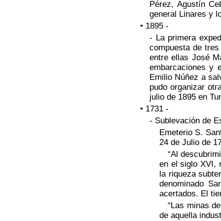
Pérez, Agustín Ce
general Linares y l
• 1895 -
- La primera exped
compuesta de tres 
entre ellas José M
embarcaciones y e
Emilio Núñez a salv
pudo organizar otr
julio de 1895 en T
• 1731 -
- Sublevación de 
Emeterio S. Sant
24 de Julio de 1
“Al descubrimie
en el siglo XVI,
la riqueza subt
denominado Sant
acertados. El ti
“Las minas de E
de aquella indus