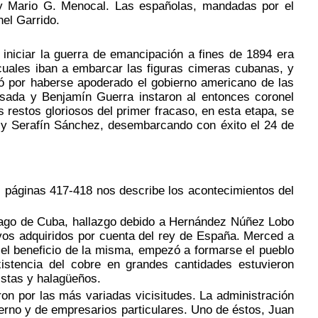
 y Mario G. Menocal. Las españolas, mandadas por el
nel Garrido.
 iniciar la guerra de emancipación a fines de 1894 era
cuales iban a embarcar las figuras cimeras cubanas, y
asó por haberse apoderado el gobierno americano de las
ada y Benjamín Guerra instaron al entonces coronel
s restos gloriosos del primer fracaso, en esta etapa, se
f y Serafín Sánchez, desembarcando con éxito el 24 de
, páginas 417-418 nos describe los acontecimientos del
iago de Cuba, hallazgo debido a Hernández Núñez Lobo
avos adquiridos por cuenta del rey de España. Merced a
el beneficio de la misma, empezó a formarse el pueblo
istencia del cobre en grandes cantidades estuvieron
istas y halagüeños.
n por las más variadas vicisitudes. La administración
ierno y de empresarios particulares. Uno de éstos, Juan