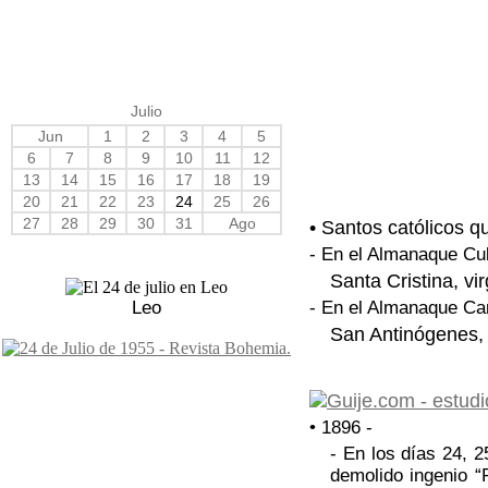
Julio
Jun
1
2
3
4
5
6
7
8
9
10
11
12
13
14
15
16
17
18
19
20
21
22
23
24
25
26
27
28
29
30
31
Ago
• Santos católicos qu
- En el Almanaque Cu
Santa Cristina, vi
Leo
- En el Almanaque Ca
San Antinógenes, m
• 1896 -
- En los días 24, 2
demolido ingenio “