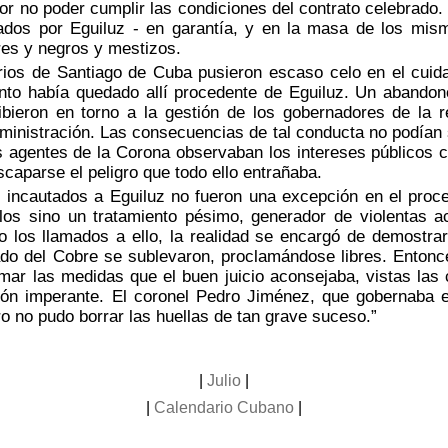
or no poder cumplir las condiciones del contrato celebrado
ados por Eguiluz - en garantía, y en la masa de los mis
es y negros y mestizos.
os de Santiago de Cuba pusieron escaso celo en el cuida
nto había quedado allí procedente de Eguiluz. Un abandon
ibieron en torno a la gestión de los gobernadores de la r
ministración. Las consecuencias de tal conducta no podían
s agentes de la Corona observaban los intereses públicos 
scaparse el peligro que todo ello entrañaba.
ncautados a Eguiluz no fueron una excepción en el proced
los sino un tratamiento pésimo, generador de violentas a
o los llamados a ello, la realidad se encargó de demostra
ado del Cobre se sublevaron, proclamándose libres. Entonc
mar las medidas que el buen juicio aconsejaba, vistas las
azón imperante. El coronel Pedro Jiménez, que gobernaba 
ro no pudo borrar las huellas de tan grave suceso.”
|
Julio
|
|
Calendario Cubano
|