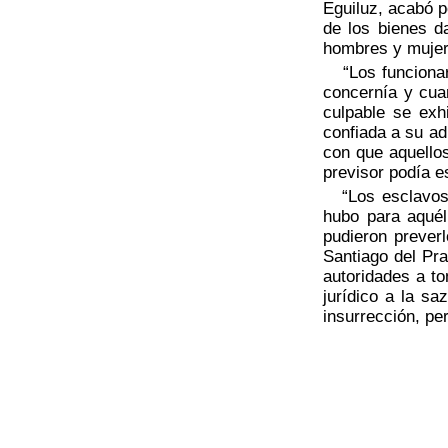
Eguiluz, acabó p
de los bienes d
hombres y mujer
“Los funcionari
concernía y cua
culpable se exh
confiada a su ad
con que aquello
previsor podía e
“Los esclavos i
hubo para aquél
pudieron preverl
Santiago del Pr
autoridades a to
jurídico a la s
insurrección, pe