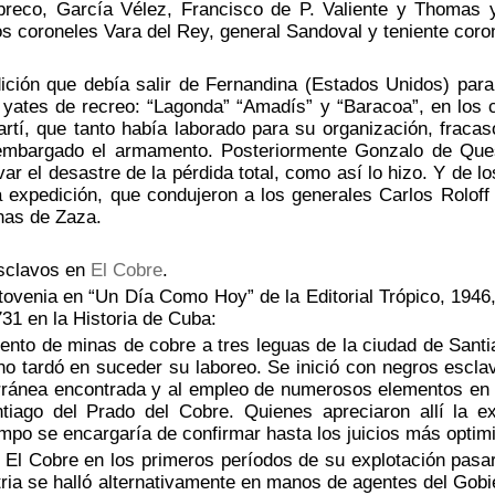
breco, García Vélez, Francisco de P. Valiente y Thomas
os coroneles Vara del Rey, general Sandoval y teniente coro
ición que debía salir de Fernandina (Estados Unidos) para
yates de recreo: “Lagonda” “Amadís” y “Baracoa”, en los 
artí, que tanto había laborado para su organización, frac
mbargado el armamento. Posteriormente Gonzalo de Ques
ar el desastre de la pérdida total, como así lo hizo. Y de lo
a expedición, que condujeron a los generales Carlos Rolof
unas de Zaza.
Esclavos en
El Cobre
.
ovenia en “Un Día Como Hoy” de la Editorial Trópico, 1946
731 en la Historia de Cuba:
nto de minas de cobre a tres leguas de la ciudad de Sant
 no tardó en suceder su laboreo. Se inició con negros escl
erránea encontrada y al empleo de numerosos elementos en 
iago del Prado del Cobre. Quienes apreciaron allí la ex
empo se encargaría de confirmar hasta los juicios más optim
l Cobre en los primeros períodos de su explotación pasaro
tria se halló alternativamente en manos de agentes del Gob