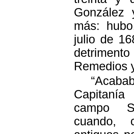
González 
más: hubo
julio de 16
detrimen
Remedios y
“Acababa 
Capitaní
campo S
cuando, 