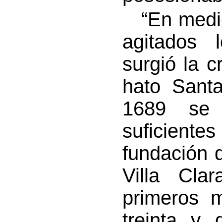
“En medio 
agitados 
surgió la c
hato Santa
1689 se 
suficien
fundación d
Villa Cla
primeros 
treinta y 