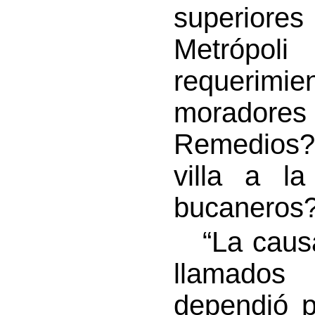
superiore
Metrópol
requerim
moradore
Remedios? 
villa a la
bucaneros
“La causa 
llamados 
dependió p