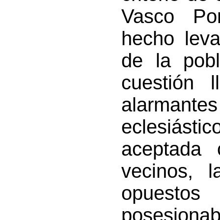
Vasco Por
hecho leva
de la pobl
cuestión 
alarmante
eclesiásti
aceptada 
vecinos, 
opuesto
posesionaba