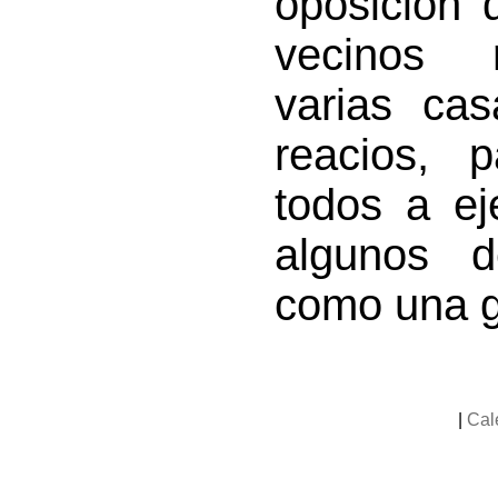
oposición 
vecinos r
varias ca
reacios, 
todos a ej
algunos d
como una g
|
Cal