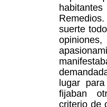
habitant
Remedios
suerte todo
opinion
apasiona
manifestab
demandad
lugar para
fijaban o
criterio de