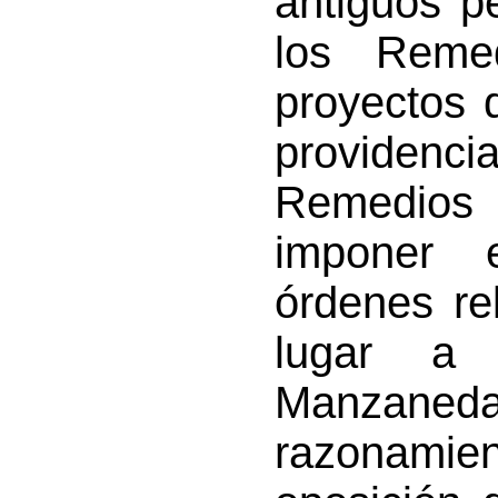
antiguos p
los Reme
proyectos d
providenci
Remedios
imponer 
órdenes re
lugar a 
Manzane
razonamien