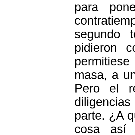
para pon
contratiem
segundo te
pidieron c
permities
masa, a un
Pero el r
diligencia
parte. ¿A q
cosa así 