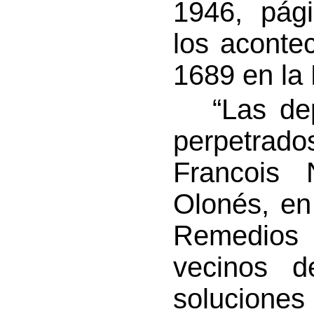
1946, pág
los aconte
1689 en la 
“Las depr
perpetrad
Francois 
Olonés, en
Remedios 
vecinos 
solucione