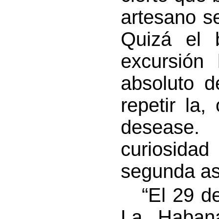
artesano se
Quizá el 
excursión 
absoluto d
repetir la
desease.
curiosida
segunda as
“El 29 de 
La Haban