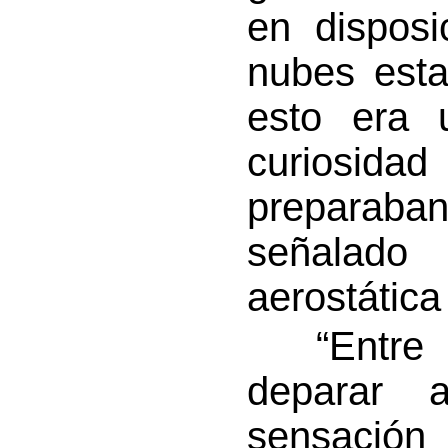
en disposi
nubes esta
esto era 
curiosidad
preparaban
señalad
aerostática 
“Entre lo
deparar 
sensació