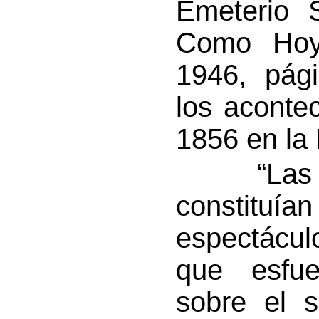
Emeterio 
Como Hoy”
1946, pág
los aconte
1856 en la 
“Las asc
constituía
espectácul
que esfuer
sobre el s