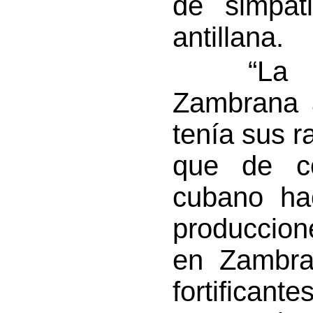
de simpati
antillana.
“La emo
Zambrana a
tenía sus r
que de co
cubano ha
produccio
en Zambra
fortificant