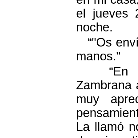
el jueves 
noche.
“"Os envío
manos."
“En la 
Zambrana a
muy aprec
pensamien
La llamó n