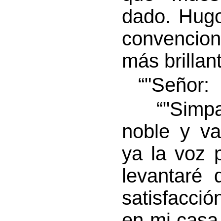
dado. Hugo
convencion
más brillan
“"Señor:
“"Simpati
noble y va
ya la voz 
levantaré 
satisfacci
en mi casa,