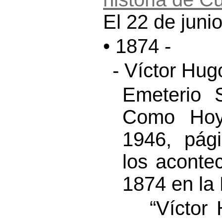
El 22 de juni
• 1874 -
- Víctor Hug
Emeterio 
Como Hoy”
1946, pág
los aconte
1874 en la 
“Víctor H