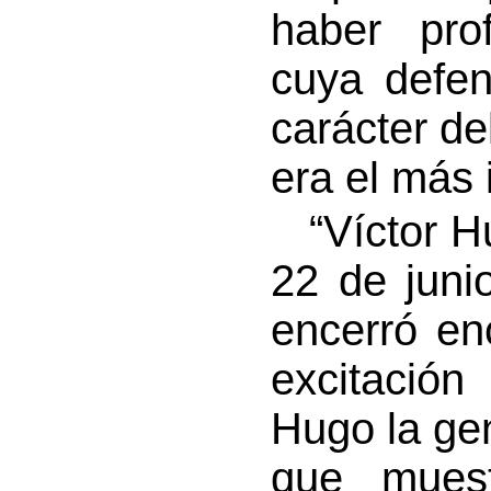
haber pro
cuya defen
carácter de
era el más 
“Víctor Hu
22 de juni
encerró en
excitació
Hugo la ge
que muest