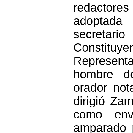
redactore
adoptada
secreta
Constitu
Represent
hombre d
orador not
dirigió Za
como env
amparado p