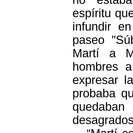
espíritu q
infundir e
paseo "Súb
Martí a M
hombres a
expresar l
probaba qu
quedaban
desagrados