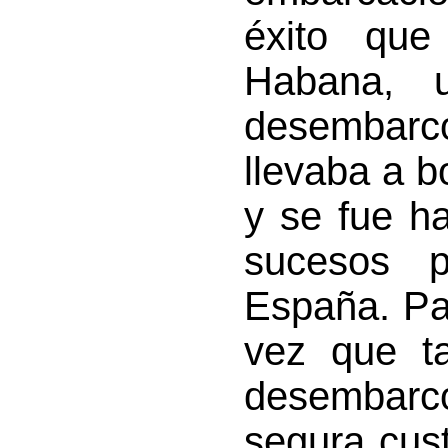
éxito que
Habana, 
desembarc
llevaba a b
y se fue h
sucesos 
España. Pa
vez que t
desembar
segura cus