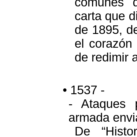
comunes d
carta que d
de 1895, de
el corazón
de redimir 
• 1537 -
- Ataques p
armada envia
De “Hist