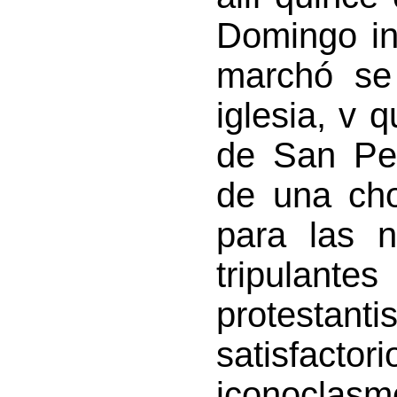
Domingo in
marchó se
iglesia, v 
de San Ped
de una cho
para las n
tripulante
protestan
satisfacto
iconoclasm