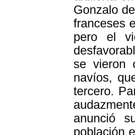
Gonzalo de
franceses e
pero el vi
desfavorab
se vieron 
navíos, qu
tercero. Pa
audazmente
anunció s
población 