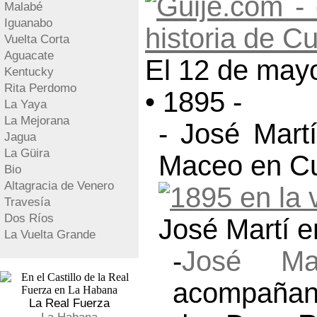
Malabé
Iguanabo
Vuelta Corta
Aguacate
El 12 de mayo
Kentucky
Rita Perdomo
• 1895 -
La Yaya
La Mejorana
- José Mart
Jagua
La Güira
Maceo en C
Bio
Altagracia de Venero
Travesía
Dos Ríos
José Martí 
La Vuelta Grande
-
José Mar
acompañan
La Real Fuerza