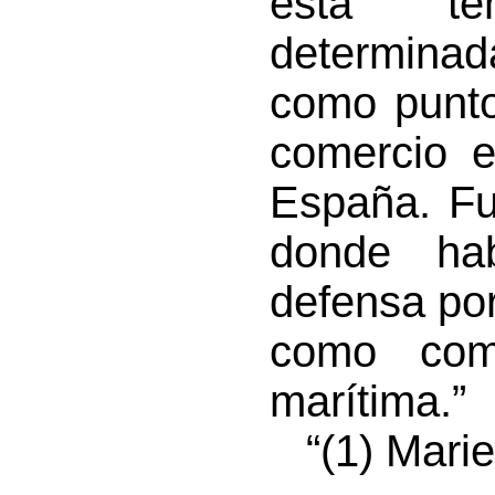
esta te
determinad
como punto
comercio e
España. Fu
donde hab
defensa por
como com
marítima.”
“(1) Marien