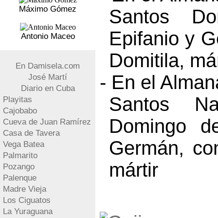
Máximo Gómez
Santos Do
Epifanio y 
Antonio Maceo
Domitila, már
En Damisela.com
- En el Alma
José Martí
Diario en Cuba
Santos Na
Playitas
Cajobabo
Domingo de
Cueva de Juan Ramírez
Casa de Tavera
Germán, con
Vega Batea
Palmarito
mártir
Pozango
Palenque
Madre Vieja
Los Ciguatos
La Yuraguana