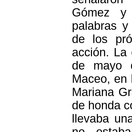
Gómez y 
palabras y
de los pró
acción. La 
de mayo d
Maceo, en b
Mariana Gra
de honda co
llevaba un
no estab