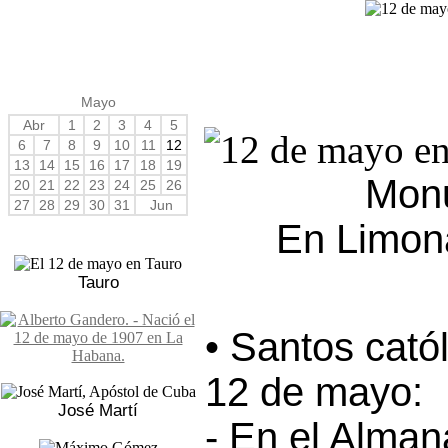
Mayo
Abr
1
2
3
4
5
6
7
8
9
10
11
12
13
14
15
16
17
18
19
Monu
20
21
22
23
24
25
26
27
28
29
30
31
Jun
En Limon
Tauro
• Santos cató
12 de mayo:
José Martí
- En el Alma