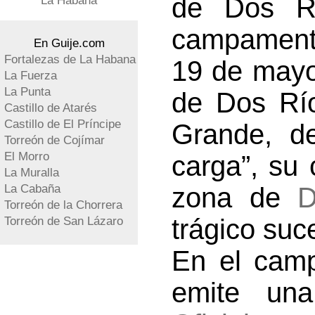
de Dos R
La Habana
campament
En Guije.com
Fortalezas de La Habana
19 de mayo
La Fuerza
La Punta
de Dos Río
Castillo de Atarés
Castillo de El Príncipe
Grande, de
Torreón de Cojímar
El Morro
carga”, su 
La Muralla
La Cabaña
zona de
D
Torreón de la Chorrera
trágico suc
Torreón de San Lázaro
En el cam
emite una