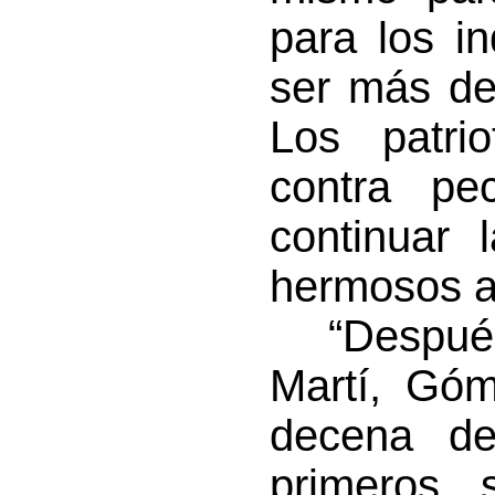
para los i
ser más de
Los patri
contra pe
continuar 
hermosos a
“Después 
Martí, Gó
decena d
primeros 