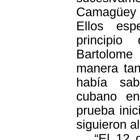
Camagüey 
Ellos esp
principio
Bartolome
manera tan 
había sab
cubano en 
prueba inic
siguieron a
“El 12 d