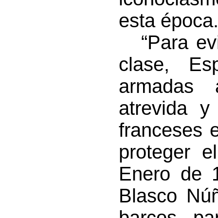
esta época
“Para evit
clase, Es
armadas 
atrevida y
franceses e
proteger e
Enero de 
Blasco Nú
barcos pa