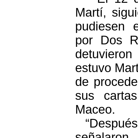
Martí, sig
pudiesen 
por Dos R
detuvieron
estuvo Mart
de procede
sus carta
Maceo.
“Después d
señalaron