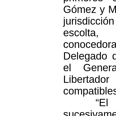
Gómez y Ma
jurisdicc
escolta
conocedora
Delegado d
el Gener
Libertador
compatibles
“El pens
sucesiva