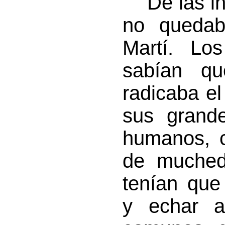
“De las in
no queda
Martí. Lo
sabían qu
radicaba e
sus grand
humanos, 
de muched
tenían que
y echar a