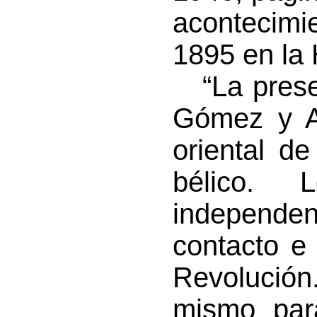
acontecim
1895 en la 
“La presen
Gómez y A
oriental de
bélico. 
independ
contacto e 
Revolución
mismo para