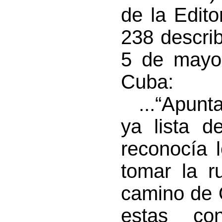
de la Edito
238 descri
5 de mayo 
Cuba:
...“Apunta
ya lista d
reconocía 
tomar la r
camino de 
estas co