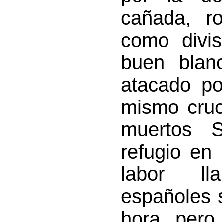
cañada, r
como divis
buen blan
atacado po
mismo cruce
muertos S
refugio en
labor ll
españoles 
hora, pero