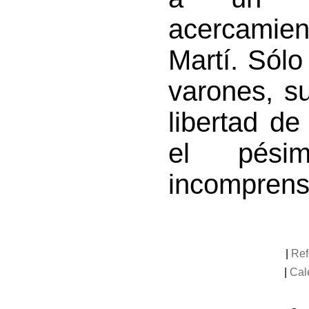
acercami
Martí. Sólo
varones, s
libertad de
el pési
incomprens
|
Ref
|
Cal