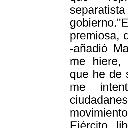
separatist
gobierno.
premiosa, d
-añadió Ma
me hiere,
que he de 
me inten
ciudadanes
movimiento
Ejército, l