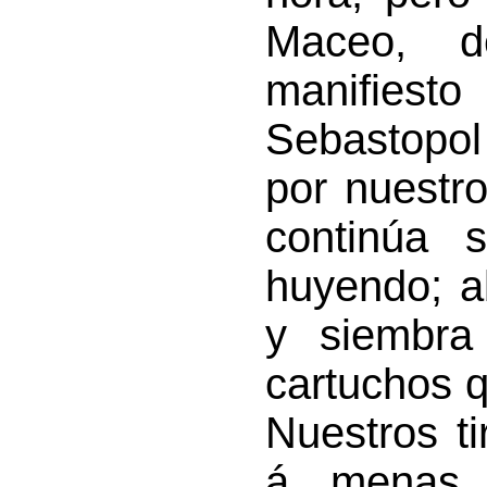
Maceo, d
manifiest
Sebastopol
por nuestro
continúa 
huyen­do; 
y siembra 
cartuchos 
Nuestros t
á menas d