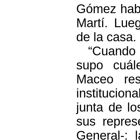
Gómez habl
Martí. Lue
de la casa.
“Cuando M
supo cuál
Maceo res
institucio
junta de l
sus repres
General-: 