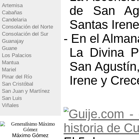
Artemisa
de San Ag
Cabañas
Candelaria
Santas Irene
Consolación del Norte
Consolación del Sur
- En el Alma
Guanajay
Guane
La Divina P
Los Palacios
Mantua
San Agustín
Mariel
Irene y Crec
Pinar del Río
San Cristóbal
San Juan y Martínez
San Luis
Viñales
Máximo Gómez