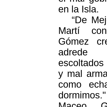
en la Isla.
“De Mejor
Martí con
Gómez cr
adrede "
escoltados
y mal armad
como echa
dormimos
Maceo, 