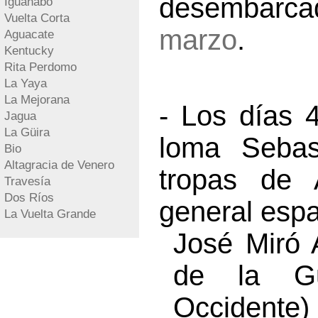
desembarca
Iguanabo
Vuelta Corta
marzo
.
Aguacate
Kentucky
Rita Perdomo
La Yaya
La Mejorana
- Los días 
Jagua
La Güira
loma Sebas
Bio
Altagracia de Venero
tropas de 
Travesía
Dos Ríos
general espa
La Vuelta Grande
José Miró 
de la G
Occidente)