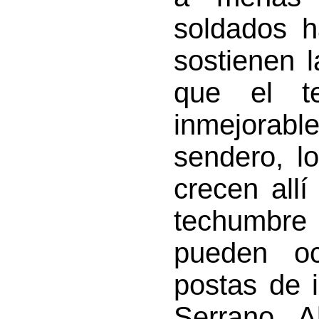
soldados h
sostienen 
que el te
inmejora
sendero, l
crecen all
techumbr
pueden oc
postas de i
Serrano A