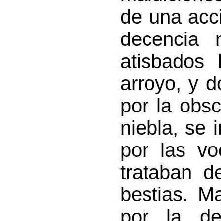
de una acc
decencia n
atisbados 
arroyo, y d
por la obs
niebla, se 
por las vo
trataban d
bestias. M
por la de