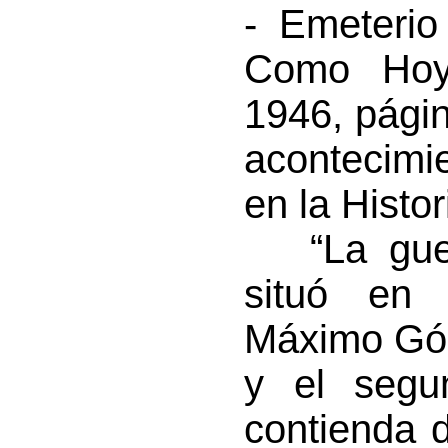
- Emeterio
Como Hoy”
1946, pági
acontecimi
en la Histo
“La guer
situó en
Máximo Góm
y el segu
contienda 