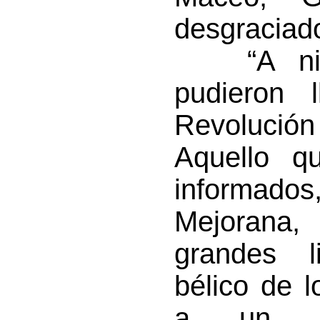
desgraciado
“A ning
pudieron 
Revolució
Aquello q
informad
Mejorana
grandes l
bélico de 
a un es