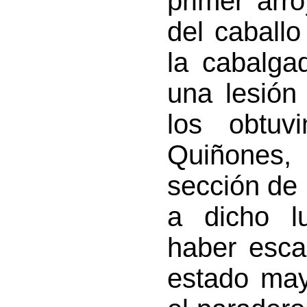
primer arr
del ca­ball
la cabalga
una lesión 
los obtuv
Quiñones,
sección de 
a dicho l
haber esca
estado ma­