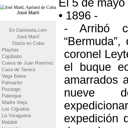
El 5 de mayo 
• 1896 -
José Martí
- Arribó 
En Damisela.com
José Martí
“Bermuda”, d
Diario en Cuba
Playitas
coronel Leyt
Cajobabo
Cueva de Juan Ramírez
el buque e
Casa de Tavera
Vega Batea
amarrados a
Palmarito
nueve de
Pozango
Palenque
expediciona
Madre Vieja
Los Ciguatos
expedición 
La Yuraguana
Malabé