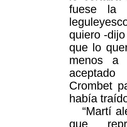
fuese la 
leguleyesc
quiero -dij
que lo que
menos a M
aceptado 
Crombet pa
había traí
“Martí ale
que repr