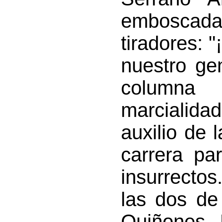
emboscad
tiradores: 
nuestro gen
columna
marcialida
auxilio de 
carrera pa
insurrecto
las dos de
Quiñones.