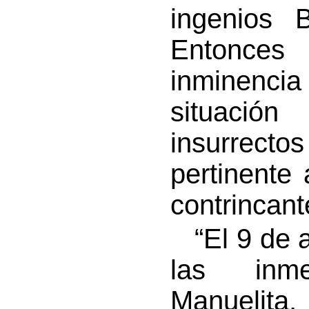
ingenios 
Entonces 
inminenc
situació
insurrect
pertinente
contrincant
“El 9 de a
las inme
Manuelita,