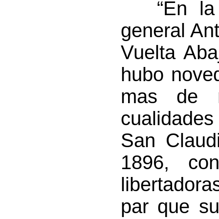
“En la c
general An
Vuelta Aba
hubo noved
mas de ma
cualidades
San Claudi
1896, con
libertadora
par que su