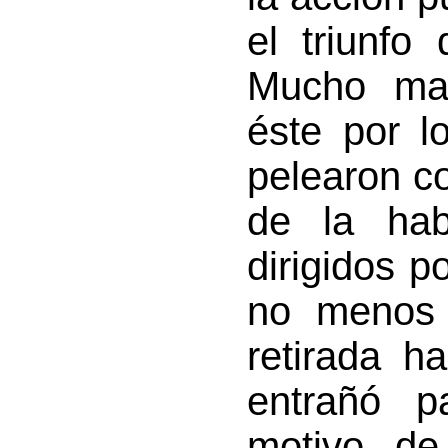
el triunfo
Mucho may
éste por l
pelearon c
de la hab
dirigidos p
no menos 
retirada h
entrañó p
motivo de