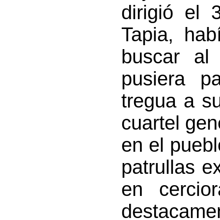
dirigió el
Tapia, hab
buscar al
pusiera p
tregua a s
cuartel gen
en el pueb
patrullas e
en cercio
destacame