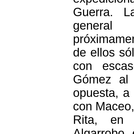
Guerra. L
genera
próximame
de ellos só
con escas
Gómez al d
opuesta, a 
con Maceo,
Rita, en
Algarrobo,