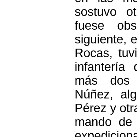
sostuvo o
fuese ob
siguiente, 
Rocas, tuv
infantería
más dos 
Núñez, alg
Pérez y otr
mando de 
expedicion