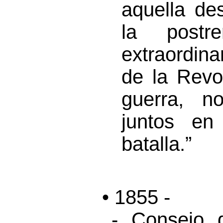
aquella de
la postr
extraordina
de la Revo
guerra, n
juntos en
batalla.”
• 1855 -
- Consejo 