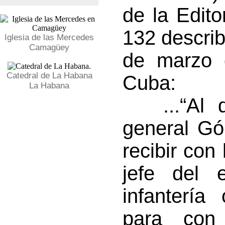
de la Edito
132 describ
Iglesia de las Mercedes
Camagüey
de marzo 
Catedral de La Habana
Cuba:
La Habana
...“Al di
general Gó
recibir con
jefe del e
infantería
para con 