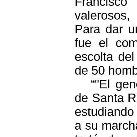
Francisco 
valerosos,
Para dar u
fue el com
escolta de
de 50 hombr
“"El gener
de Santa Ri
estudiando
a su march