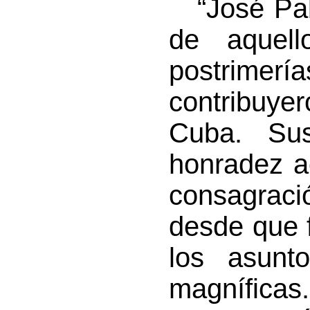
“José Pabl
de aquel
postrime
contribuye
Cuba. Sus
honradez ac
consagraci
desde que 
los asunto
magníficas