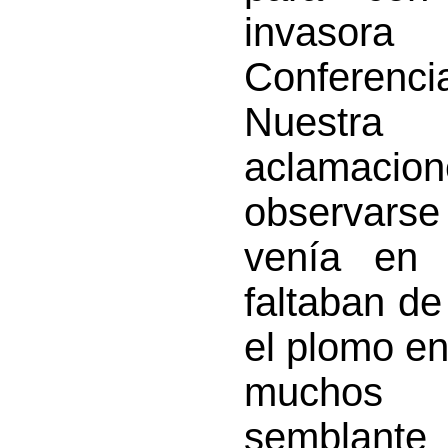
invasor
Conferenc
Nuestra
aclamacio
observarse 
venía en 
faltaban de
el plomo e
muchos s
semblant