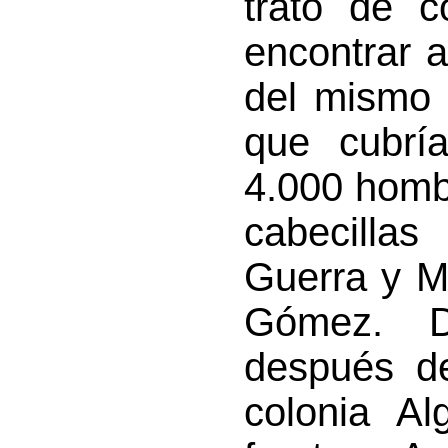
trató de c
encontrar a
del mismo 
que cubrí
4.000 homb
cabecilla
Guerra y M
Gómez. D
después d
colonia Al