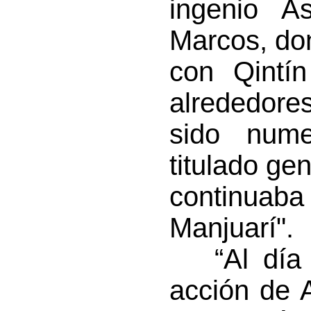
ingenio As
Marcos, d
con Qintín
alrededore
sido nume
titulado ge
continuaba
Manjuarí".
“Al día si
acción de 