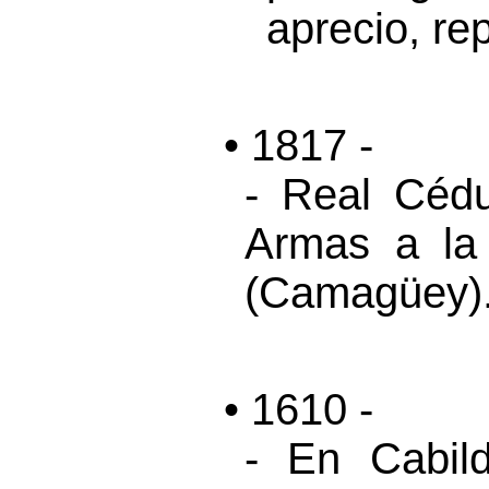
aprecio, re
• 1817 -
- Real Céd
Armas a la 
(Camagüey)
• 1610 -
- En Cabi