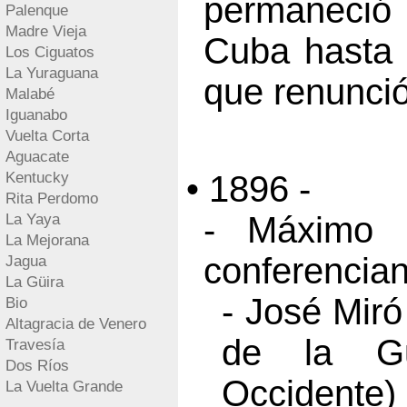
permaneció 
Palenque
Madre Vieja
Cuba hasta 
Los Ciguatos
La Yuraguana
que renunció
Malabé
Iguanabo
Vuelta Corta
Aguacate
Kentucky
• 1896 -
Rita Perdomo
- Máximo
La Yaya
La Mejorana
conferencia
Jagua
La Güira
- José Mir
Bio
Altagracia de Venero
de la G
Travesía
Dos Ríos
Occidente)
La Vuelta Grande