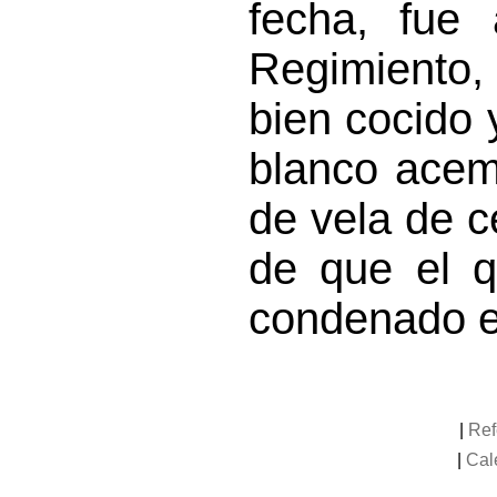
fecha, fue 
Regimiento,
bien cocido 
blanco acemi
de vela de c
de que el qu
condenado e
|
Ref
|
Cal