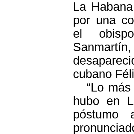
La Habana.
por una co
el obisp
Sanmartín,
desapareci
cubano Féli
“Lo más n
hubo en 
póstumo a
pronunciad