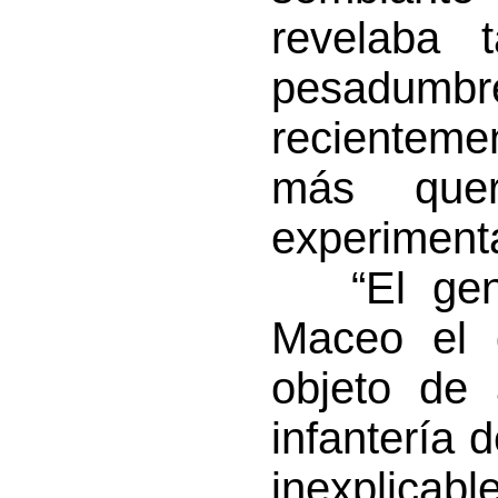
revelaba t
pesadum
recienteme
más quer
experiment
“El gene
Maceo el 
objeto de 
infantería 
inexplicab