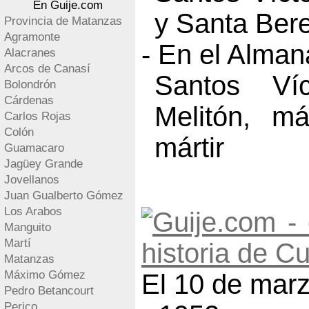
En Guije.com
y Santa Bere
Provincia de Matanzas
Agramonte
- En el Alma
Alacranes
Arcos de Canasí
Santos Ví
Bolondrón
Cárdenas
Melitón, má
Carlos Rojas
Colón
mártir
Guamacaro
Jagüey Grande
Jovellanos
Juan Gualberto Gómez
Los Arabos
Manguito
Martí
Matanzas
Máximo Gómez
El 10 de marz
Pedro Betancourt
Perico