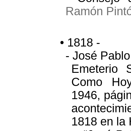
Ramón Pint
• 1818 -
- José Pablo
Emeterio 
Como Hoy”
1946, pági
acontecim
1818 en la 