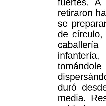
fuertes. A
retiraron h
se prepara
de círculo
caballer
infantería
tomándo
dispersánd
duró desde
media. Res