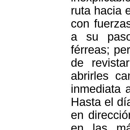
ruta hacia 
con fuerza
a su paso
férreas; pe
de revista
abrirles c
inmediata 
Hasta el d
en direcció
en las má