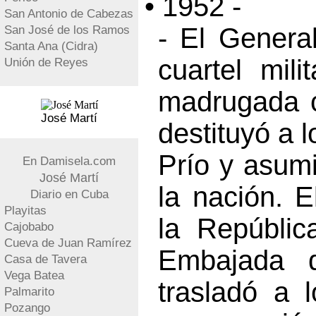
• 1952 -
San Antonio de Cabezas
- El General
San José de los Ramos
Santa Ana (Cidra)
cuartel mil
Unión de Reyes
madrugada c
José Martí
destituyó a l
Prío y asumi
En Damisela.com
José Martí
la nación. E
Diario en Cuba
Playitas
la Repúblic
Cajobabo
Cueva de Juan Ramírez
Embajada 
Casa de Tavera
Vega Batea
trasladó a 
Palmarito
Pozango