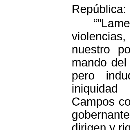
República:
“"Lament
violencias
nuestro po
mando del 
pero indu
iniquidad
Campos con
gobernant
dirigen y r