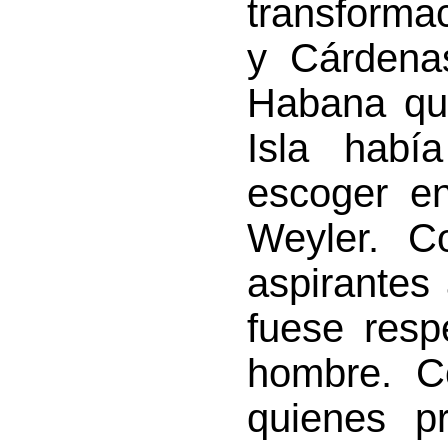
transforma
y Cárdenas
Habana que
Isla habí
escoger en
Weyler. C
aspirantes
fuese resp
hombre. Co
quienes p