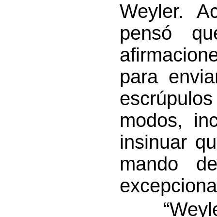
Weyler. A
pensó qu
afirmacion
para envia
escrúpulo
modos, inc
insinuar q
mando de
excepciona
“Weyler 