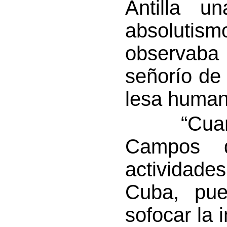
Antilla u
absolutism
observaba 
señorío de
lesa human
“Cuando
Campos d
actividade
Cuba, pue
sofocar la 