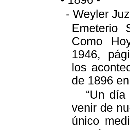
- Weyler Ju
Emeterio 
Como Hoy”
1946, pág
los aconte
de 1896 en 
“Un día d
venir de n
único medi