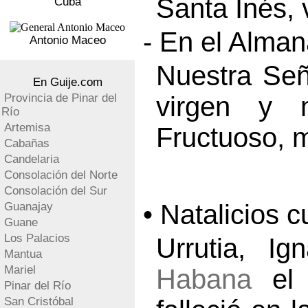
Santa Inés, 
Cuba
- En el Alma
Antonio Maceo
Nuestra Señ
En Guije.com
Provincia de Pinar del
virgen y m
Río
Artemisa
Fructuoso, m
Cabañas
Candelaria
Consolación del Norte
Consolación del Sur
• Natalicios 
Guanajay
Guane
Los Palacios
Urrutia, I
Mantua
Mariel
Habana
el 
Pinar del Río
San Cristóbal