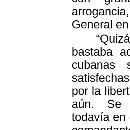
arrogancia
General en 
“Quizá p
bastaba a
cubanas s
satisfecha
por la libe
aún. Se 
todavía en 