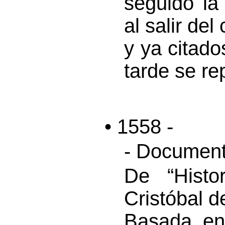
seguido la
al salir de
y ya citad
tarde se rep
• 1558 -
- Document
De “Hist
Cristóbal d
Basada en 