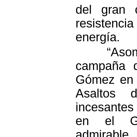
del gran c
resistenci
energía.
“Asombro
campaña d
Gómez en l
Asaltos d
incesantes
en el Ge
admirable