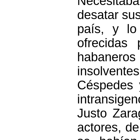
Necesitaba
desatar sus
país, y lo
ofrecidas 
habanero
insolven
Céspedes y
intransige
Justo Zara
actores, de