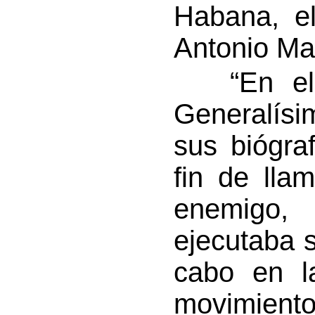
Habana, e
Antonio M
“En el e
Generalís
sus biógra
fin de lla
enemigo, 
ejecutaba s
cabo en l
movimiento