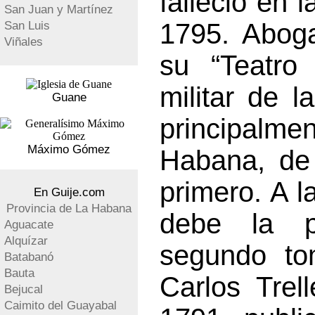
falleció en 
San Juan y Martínez
1795. Aboga
San Luis
Viñales
su “Teatro h
militar de 
Guane
principalm
Máximo Gómez
Habana, de 
primero. A l
En Guije.com
Provincia de La Habana
debe la p
Aguacate
Alquízar
segundo to
Batabanó
Bauta
Carlos Trel
Bejucal
Caimito del Guayabal