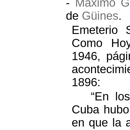
-
Máximo 
de
Güines
.
Emeterio 
Como Hoy”
1946, pági
acontecim
1896:
“En los a
Cuba hubo 
en que la 