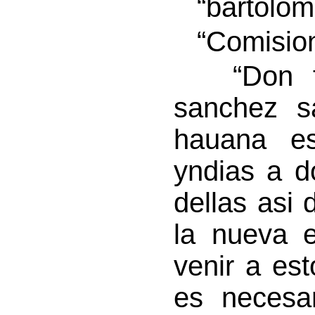
“bartolom
“Comision
“Don fel
sanchez s
hauana es
yndias a d
dellas asi
la nueva e
venir a es
es necesa