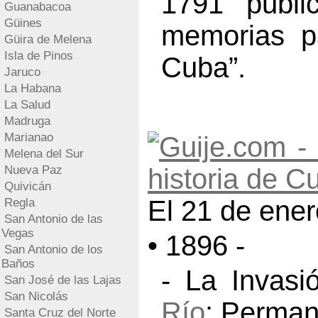
1791 publi
Guanabacoa
Güines
memorias pa
Güira de Melena
Isla de Pinos
Cuba”.
Jaruco
La Habana
La Salud
Madruga
Marianao
Melena del Sur
Nueva Paz
Quivicán
El 21 de ener
Regla
San Antonio de las
Vegas
• 1896 -
San Antonio de los
Baños
- La Invasi
San José de las Lajas
San Nicolás
Río
: Perma
Santa Cruz del Norte