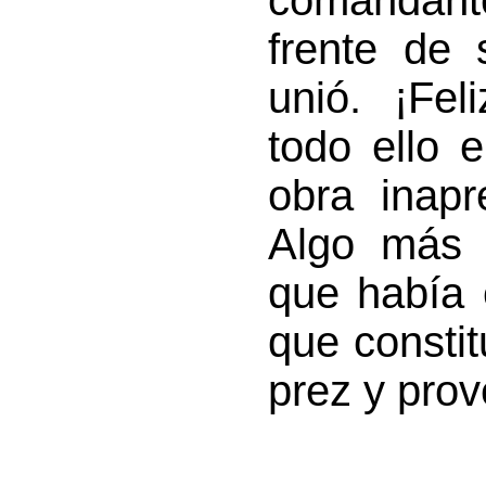
comandant
frente de 
unió. ¡Fel
todo ello 
obra inapr
Algo más 
que había 
que consti
prez y prov