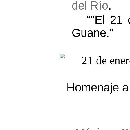
del Río
.
“"El 21 c
Guane.”
Homenaje a 