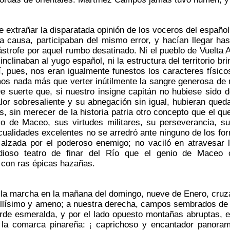
extrañar la disparatada opinión de los voceros del español
a causa, participaban del mismo error, y hacían llegar ha
ástrofe por aquel rumbo desatinado. Ni el pueblo de Vuelta 
 inclinaban al yugo español, ni la estructura del territorio 
í, pues, nos eran igualmente funestos los caracteres físi
os nada más que verter inútilmente la sangre generosa de n
e suerte que, si nuestro insigne capitán no hubiese sido d
lor sobresaliente y su abnegación sin igual, hubieran que
s, sin merecer de la historia patria otro concepto que el 
o de Maceo, sus virtudes militares, su perseverancia, su 
cualidades excelentes no se arredró ante ninguno de los for
 alzada por el poderoso enemigo; no vaciló en atravesar 
ndioso teatro de finar del Río que el genio de Maceo 
 con ras épicas hazañas.
a marcha en la mañana del domingo, nueve de Enero, cruza
bellísimo y ameno; a nuestra derecha, campos sembrados d
rde esmeralda, y por el lado opuesto montañas abruptas, e
 la comarca pinareña: ¡ caprichoso y encantador panoram