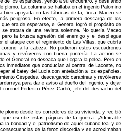
ue de los españoles, yendo a su encuentro, y desfilando
 de plomo. La columna se hallaba en el ingenio Palomino
a bien apoyada en las fábricas de la, finca. Maceo se
 más peligroso. En efecto, la primera descarga de los
 que era de esperarse, el General logró el propósito de
si se tratara de una revista solemne. No quería Maceo
; pero la brusca agresión del enemigo y el despliegue
r el ataque con el regimiento de Las Villas, que cubría
ro coronel a la cabeza. No pudieron estos escuadrones
binas y revólveres con buena puntería. La acción se
nde el General no deseaba que llegara la pelea. Pero en
os inmediatos que conducían al central de Lacoste, no
egar al batey del Lucía con antelación a los españoles.
gimiento Céspedes, descargando carabinas y revólveres
darraya para darle aviso al dueño del ingenio, y dejar
el coronel Federico Pérez Carbó, jefe del despacho del
e plomo desde los corredores de su vivienda, y recibió
que escribe estas páginas de la guerra. ¡Admirable
a la bondad y el patriotismo de aquel cubano leal y de
s consecuencias de la feroz discordia y se aproximaban