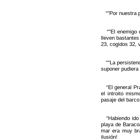
“"Por nuestra pa
“"El enemigo de
lleven bastantes
23, cogidos 32,
“"La persistenci
suponer pudiera 
“El general Prat
el introito mis
pasaje del barco
“Habiendo ido e
playa de Baraco
mar era muy brav
ilusión!