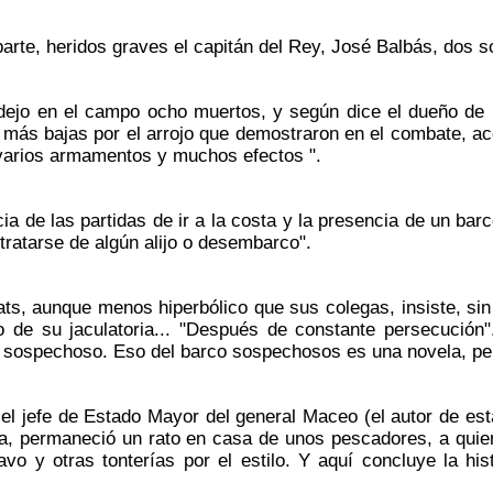
rte, heridos graves el capitán del Rey, José Balbás, dos 
jo en el campo ocho muertos, y según dice el dueño de la 
 más bajas por el arrojo que demostraron en el combate, a
 varios armamentos y muchos efectos ".
a de las partidas de ir a la costa y la presencia de un ba
tratarse de algún alijo o desembarco".
s, aunque menos hiperbólico que sus colegas, insiste, sin 
mo de su jaculatoria... "Después de constante persecución"
 sospechoso. Eso del barco sospechosos es una novela, pero
l jefe de Estado Mayor del general Maceo (el autor de esta
a, permaneció un rato en casa de unos pescadores, a quien
o y otras tonterías por el estilo. Y aquí concluye la hist