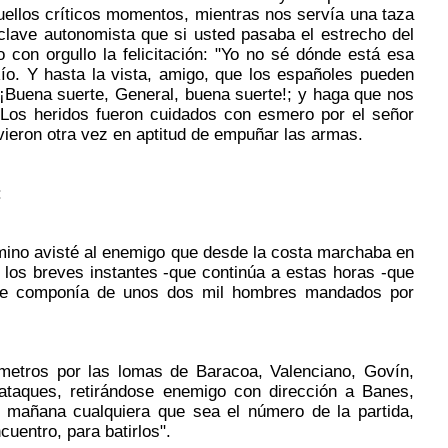
uellos críticos momentos, mientras nos servía una taza
nclave autonomista que si usted pasaba el estrecho del
con orgullo la felicitación: "Yo no sé dónde está esa
ío. Y hasta la vista, amigo, que los españoles pueden
-"¡Buena suerte, General, buena suerte!; y haga que nos
 Los heridos fueron cuidados con esmero por el señor
uvieron otra vez en aptitud de empuñar las armas.
:
ino avisté al enemigo que desde la costa marchaba en
 los breves instantes -que continúa a estas horas -que
a se componía de unos dos mil hombres mandados por
etros por las lomas de Baracoa, Valenciano, Govín,
ataques, retirándose enemigo con dirección a Banes,
é mañana cualquiera que sea el número de la partida,
uentro, para batirlos".