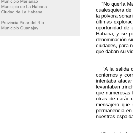
Municipio Marianao
“No quería Mace
Municipio de La Habana
cualesquiera de 
Ciudad de La Habana
la pólvora sonar
últimas explorac
Provincia Pinar del Río
oportunidad de 
Municipio Guanajay
Habana, y se po
denominación si
ciudades, para n
que daban su vid
“A la salida de
contornos y corr
intentaba atacar
levantaban trinc
que numerosas f
otras de caráct
mensajero que e
permanencia en 
nuestras espald