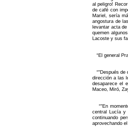
al peligro! Reco
de café con impe
Mariel, sería m
angostura de la
levantar acta de
quemen algunos 
Lacoste y sus fa
“El general Prat
“"Después de co
dirección a las 
desaparece el 
Maceo, Miró, Za
“"En momentos 
central Lucía y
continuando per
aprovechando el 