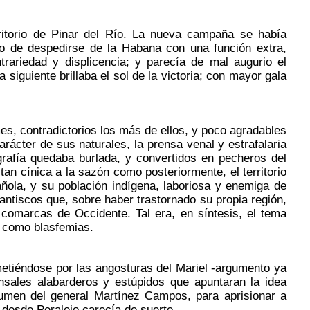
torio de Pinar del Río. La nueva campaña se había
to de despedirse de la Habana con una función extra,
trariedad y displicencia; y parecía de mal augurio el
siguiente brillaba el sol de la victoria; con mayor gala
s, contradictorios los más de ellos, y poco agradables
carácter de sus naturales, la prensa venal y estrafalaria
grafía quedaba burlada, y convertidos en pecheros del
tan cínica a la sazón como posteriormente, el territorio
ola, y su población indígena, laboriosa y enemiga de
evantiscos que, sobre haber trastornado su propia región,
s comarcas de Occidente. Tal era, en síntesis, el tema
s como blasfemias.
etiéndose por las angosturas del Mariel -argumento ya
nsales alabarderos y estúpidos que apuntaran la idea
numen del general Martínez Campos, para aprisionar a
desde Peralejo carecía de suerte.