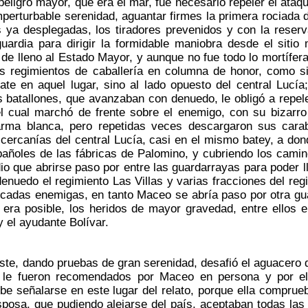
eligro mayor, que era el mar, fue necesario repeler el ataq
mperturbable serenidad, aguantar firmes la primera rociada
s ya desplegadas, los tiradores prevenidos y con la reserv
uardia para dirigir la formidable maniobra desde el sitio
de lleno al Estado Mayor, y aunque no fue todo lo mortífera
los regimientos de caballería en columna de honor, como 
ate en aquel lugar, sino al lado opuesto del central Lucía
 batallones, que avanzaban con denuedo, le obligó a repele
 el cual marchó de frente sobre el enemigo, con su bizar
arma blanca, pero repetidas veces descargaron sus cara
 cercanías del central Lucía, casi en el mismo batey, a do
pañoles de las fábricas de Palomino, y cubriendo los camin
 que abrirse paso por entre las guardarrayas para poder ll
enuedo el regimiento Las Villas y varias fracciones del re
adas enemigas, en tanto Maceo se abría paso por otra guar
 era posible, los heridos de mayor gravedad, entre ellos 
y el ayudante Bolívar.
e, dando pruebas de gran serenidad, desafió el aguacero d
 le fueron recomendados por Maceo en persona y por el 
e señalarse en este lugar del relato, porque ella comprueb
sposa, que pudiendo alejarse del país, aceptaban todas la