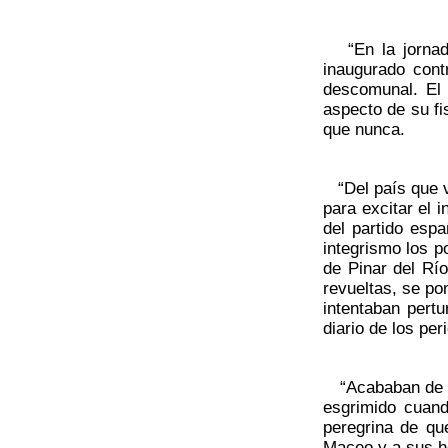
“En la jornada
inaugurado cont
descomunal. El 
aspecto de su fi
que nunca.
“Del país que va
para excitar el 
del partido esp
integrismo los p
de Pinar del Rí
revueltas, se po
intentaban pertu
diario de los pe
“Acababan de de
esgrimido cuand
peregrina de qu
Maceo y a sus h