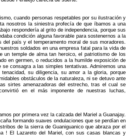
ismo, cuando personas respetables por su ilustración y
sta nosotros la siniestra profecía de que íbamos a una
Abajo respondería al grito de independencia, porque sus
brindaba condición alguna favorable para sostenernos a la
cos del país y el temperamento moral de sus moradores.
uestros soldados en una empresa fatal para la vida de
e un temple de alma tan heroico, el patriotismo de los
dado en germen, o reducidos a la humilde exposición de
que se consagra a las simples tentativas. Admiremos una
tenacidad, su diligencia, su amor a la gloria, porque
midables obstáculos de la naturaleza, ni se detuvo ante
las sirtes amenazadoras del estrecho, tras el cual se
convirtió en el más imponente de nuestras luchas,
mos por primera vez la calzada del Mariel a Guanajay.
e caña formando suaves ondulaciones que se perdían en
stribos de la sierra de Guaniguanico que abraza por el
a ! El Lazareto del Mariel, con sus casas blancas y