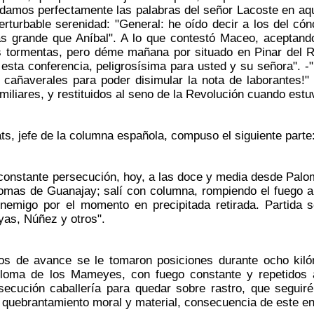
rdamos perfectamente las palabras del señor Lacoste en aq
rturbable serenidad: "General: he oído decir a los del có
ás grande que Aníbal". A lo que contestó Maceo, aceptando 
s tormentas, pero déme mañana por situado en Pinar del R
 esta conferencia, peligrosísima para usted y su señora". 
cañaverales para poder disimular la nota de laborantes!"
miliares, y restituidos al seno de la Revolución cuando est
s, jefe de la columna española, compuso el siguiente parte
nstante persecución, hoy, a las doce y media desde Palom
lomas de Guanajay; salí con columna, rompiendo el fuego a
enemigo por el momento en precipitada retirada. Partid
yas, Núñez y otros".
de avance se le tomaron posiciones durante ocho kilóm
 loma de los Mameyes, con fuego constante y repetidos 
secución caballería para quedar sobre rastro, que seguir
quebrantamiento moral y material, consecuencia de este enc