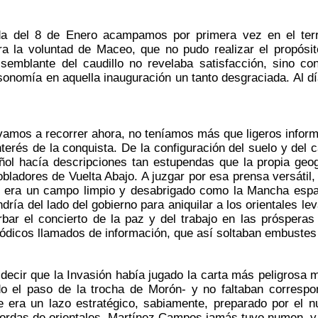
 del 8 de Enero acampamos por primera vez en el terri
ra la voluntad de Maceo, que no pudo realizar el propósi
semblante del caudillo no revelaba satisfacción, sino con
sonomía en aquella inauguración un tanto desgraciada. Al día 
mos a recorrer ahora, no teníamos más que ligeros informe
interés de la conquista. De la configuración del suelo y del 
añol hacía descripciones tan estupendas que la propia geo
obladores de Vuelta Abajo. A juzgar por esa prensa versátil, 
o era un campo limpio y desabrigado como la Mancha españ
ndría del lado del gobierno para aniquilar a los orientales l
rbar el concierto de la paz y del trabajo en las próspera
riódicos llamados de información, que así soltaban embuste
cir que la Invasión había jugado la carta más peligrosa m
o el paso de la trocha de Morón- y no faltaban correspo
e era un lazo estratégico, sabiamente, preparado por el 
ordas de orientales. Martínez Campos jamás tuvo numen, y 