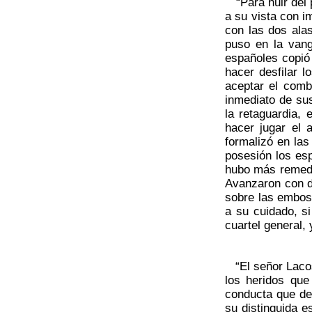
“Para huir del p
a su vista con i
con las dos ala
puso en la vang
españoles copió 
hacer desfilar 
aceptar el comb
inmediato de sus
la retaguardia,
hacer jugar el 
formalizó en las
posesión los es
hubo más remedio
Avanzaron con d
sobre las embosc
a su cuidado, si
cuartel general, 
“El señor Lacost
los heridos que
conducta que deb
su distinguida e