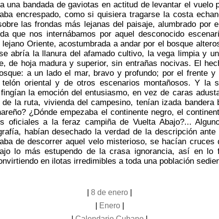
a una bandada de gaviotas en actitud de levantar el vuelo p
taba encrespado, como si quisiera tragarse la costa echa
obre las frondas más lejanas del paisaje, alumbrado por e
a que nos internábamos por aquel desconocido escenario,
l lejano Oriente, acostumbrada a andar por el bosque alter
 abría la llanura del afamado cultivo, la vega limpia y un
e, de hoja madura y superior, sin entrañas nocivas. El hec
bosque: a un lado el mar, bravo y profundo; por el frente y p
el telón oriental y de otros escenarios montañosos. Y l
 fingían la emoción del entusiasmo, en vez de caras adusta
 de la ruta, vivienda del campesino, tenían izada bandera
pinareño? ¿Dónde empezaba el continente negro, el continen
es oficiales a la feraz campiña de Vuelta Abajo?... Al
grafía, habían desechado la verdad de la descripción ante 
aba de descorrer aquel velo misterioso, se hacían cruces 
ajo lo más estupendo de la crasa ignorancia, así en lo
nvirtiendo en ilotas irredimibles a toda una población sedien
|
8 de enero
|
|
Enero
|
|
Calendario Cubano
|