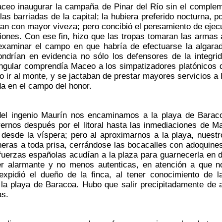
o inaugurar la campaña de Pinar del Río sin el complemen
las barriadas de la capital; la hubiera preferido nocturna, 
ían con mayor viveza; pero concibió el pensamiento de ejecuta
iones. Con ese fin, hizo que las tropas tomaran las armas 
examinar el campo en que habría de efectuarse la algarad
ndrían en evidencia no sólo los defensores de la integrid
ngular comprendía Maceo a los simpatizadores platónicos q
o ir al monte, y se jactaban de prestar mayores servicios a
a en el campo del honor.
l ingenio Maurín nos encaminamos a la playa de Baracoa,
ernos después por el litoral hasta las inmediaciones de Ma
 desde la víspera; pero al aproximarnos a la playa, nuest
heras a toda prisa, cerrándose las bocacalles con adoquines,
uerzas españolas acudían a la plaza para guarnecerla en de
er alarmante y no menos autenticas, en atención a que n
xpidió el dueño de la finca, al tener conocimiento de 
la playa de Baracoa. Hubo que salir precipitadamente de a
as.