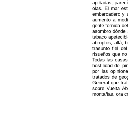
apiñadas, parecí
olas. El mar es
embarcadero y s
aumento a medid
gente fornida de
asombro dónde se
tabaco apetecibl
abruptos; allá, 
trasunto fiel d
risueños que no
Todas las casas
hostilidad del 
por las opinion
tratados de geo
General que trat
sobre Vuelta Ab
montañas, ora co