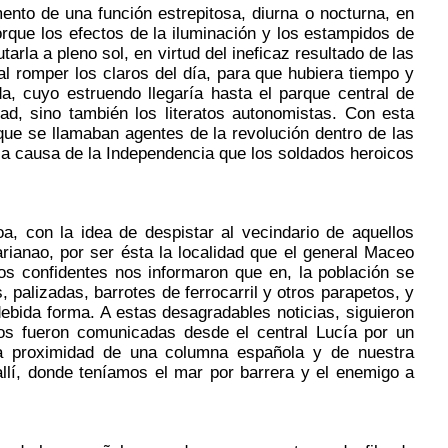
to de una función estrepitosa, diurna o nocturna, en
porque los efectos de la iluminación y los estampidos de
rla a pleno sol, en virtud del ineficaz resultado de las
al romper los claros del día, para que hubiera tiempo y
a, cuyo estruendo llegaría hasta el parque central de
ad, sino también los literatos autonomistas. Con esta
ue se llamaban agentes de la revolución dentro de las
 la causa de la Independencia que los soldados heroicos
 con la idea de despistar al vecindario de aquellos
rianao, por ser ésta la localidad que el general Maceo
ros confidentes nos informaron que en, la población se
 palizadas, barrotes de ferrocarril y otros parapetos, y
bida forma. A estas desagradables noticias, siguieron
os fueron comunicadas desde el central Lucía por un
la proximidad de una columna española y de nuestra
llí, donde teníamos el mar por barrera y el enemigo a