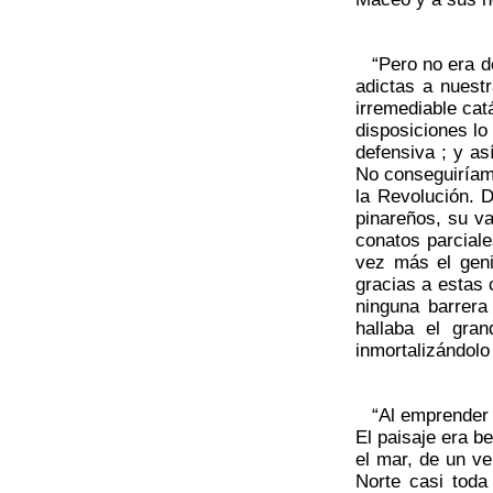
“Pero no era de 
adictas a nuestr
irremediable cat
disposiciones lo
defensiva ; y as
No conseguiríam
la Revolución. D
pinareños, su va
conatos parciale
vez más el geni
gracias a estas 
ninguna barrera
hallaba el gra
inmortalizándolo
“Al emprender l
El paisaje era 
el mar, de un ve
Norte casi toda