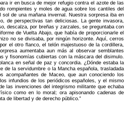
ara ir en busca de mejor refugio contra el azote de las
ndo rompientes y moles de agua sobre los cantiles del
l sol de una mañana invernal. Nuestra sorpresa iba en
 de perspectivas tan deliciosas. La gente invasora,
oso, descalza, por breñas y zarzales, se preguntaba con
iforme de Vuelta Abajo, que había de proporcionarle el
hizo no se divisaba, por ningún horizonte. Aquí, cerros
or el otro flanco, el telón majestuoso de la cordillera,
a sorpresa aumentaba aun más al observar semblantes
s y fisonomías cubiertas con la máscara del disimulo.
 blanca en señal de paz y concordia. ¿Dónde estaba la
te de la servidumbre o la Mancha española, trasladada
gunos acompañantes de Maceo, que aun conociendo los
los infundios de los periódicos españoles, y el mismo
de las invenciones del integrismo militante que echaba
 físico como en lo moral; ora apisonando cadenas de
ta de libertad y de derecho público.”