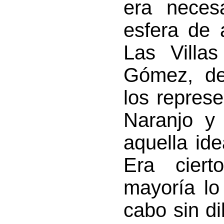
era neces
esfera de a
Las Villa
Gómez, de
los repres
Naranjo y
aquella id
Era cier
mayoría lo
cabo sin di