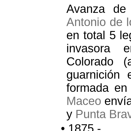
Avanza de
Antonio de 
en total 5 l
invasora e
Colorado 
guarnición 
formada en
Maceo
enví
y
Punta Bra
• 1875 -