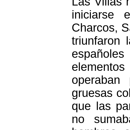
Las Villas 
iniciarse
Charcos, Sa
triunfaron
españoles
elemento
operaban 
gruesas co
que las pa
no sumab